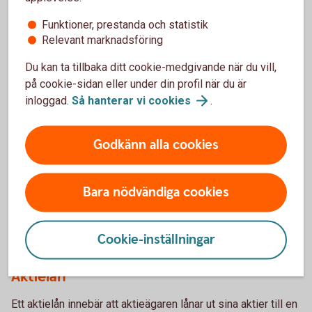
Warranter
Funktioner, prestanda och statistik
Med warranter tar du del av aktiers värdeförändring utan att
Relevant marknadsföring
köpa själva aktien.
Du kan ta tillbaka ditt cookie-medgivande när du vill,
Warranter
på cookie-sidan eller under din profil när du är
inloggad.
Så hanterar vi
cookies
.
Certifikat – Bull & Bear
Godkänn alla cookies
Passar dig som är aktiv och villig att ta risk för att ha en
möjlighet att öka avkastningen i din placering.
Bara nödvändiga cookies
Certifikat – Bull &
Bear
Cookie-inställningar
Aktielån
Ett aktielån innebär att aktieägaren lånar ut sina aktier till en