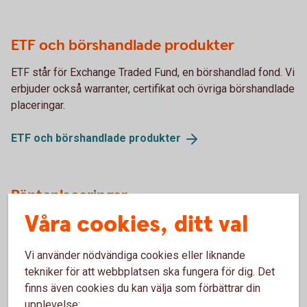
ETF och börshandlade produkter
ETF står för Exchange Traded Fund, en börshandlad fond. Vi
erbjuder också warranter, certifikat och övriga börshandlade
placeringar.
ETF och börshandlade
produkter
Ränteplaceringar
Våra cookies, ditt val
Ränteplaceringar passar dig som vill placera med låg risk.
Vi använder nödvändiga cookies eller liknande
Ränteplaceringar
tekniker för att webbplatsen ska fungera för dig. Det
finns även cookies du kan välja som förbättrar din
upplevelse: