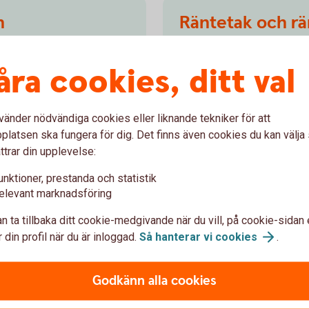
n
Räntetak och rä
 matcha räntebindningen med
Räntetak och räntegolv är e
åra cookies, ditt val
 för tillgångar och skulder
banken. Med dessa kan du fö
ap.
eller att en placering ger f
Räntetak och
räntegolv
vänder nödvändiga cookies eller liknande tekniker för att
latsen ska fungera för dig. Det finns även cookies du kan välj
ttrar din upplevelse:
unktioner, prestanda och statistik
elevant marknadsföring
n ta tillbaka ditt cookie-medgivande när du vill, på cookie-sidan 
 din profil när du är inloggad.
Så hanterar vi
cookies
.
Godkänn alla cookies