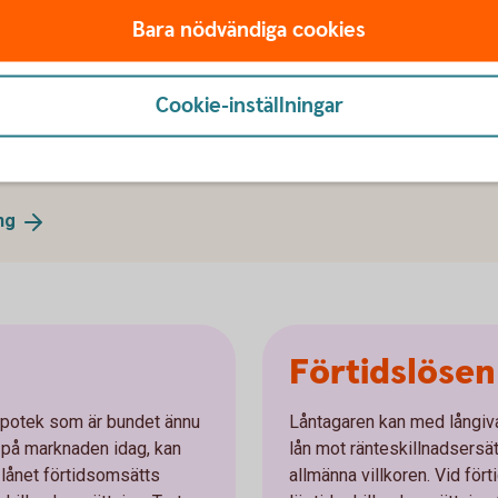
Bara nödvändiga cookies
Cookie-inställningar
ker och skydda er mot ökade räntekostnader?
ågon av våra specialister och diskutera olika
hittar vi den lösning som passar er bäst.
ng
Förtidslösen
ypotek som är bundet ännu
Låntagaren kan med långiv
 på marknaden idag, kan
lån mot ränteskillnadsersät
r lånet förtidsomsätts
allmänna villkoren. Vid för