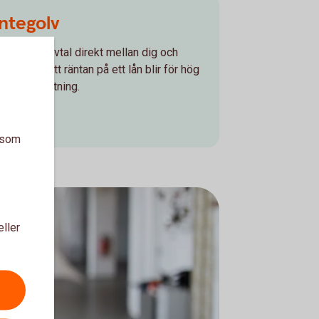
ntegolv
tt optionsavtal direkt mellan dig och
rhindra att räntan på ett lån blir för hög
ör låg avkastning.
a som
eller