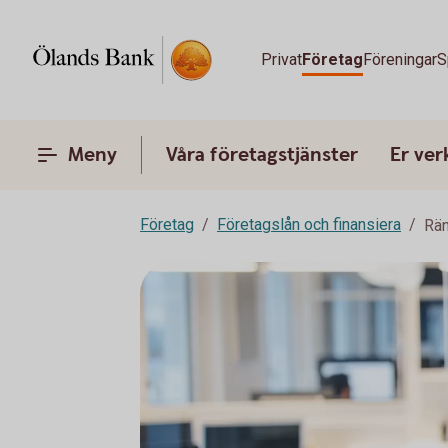
Privat
Företag
Föreningar
S
Meny
Våra företagstjänster
Er ve
Företag
Företagslån och finansiera
Rän