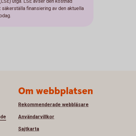
 (LSE) utgå. LSE avser den kostnad
t säkerställa finansiering av den aktuella
lodag.
Om webbplatsen
Rekommenderade webbläsare
nde
Användarvillkor
Sajtkarta