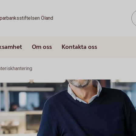
parbanksstiftelsen Öland
rksamhet
Om oss
Kontakta oss
teriskhantering