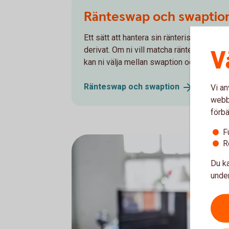
Ränteswap och swaptio
Ett sätt att hantera sin ränterisk är att
V
derivat. Om ni vill matcha räntebindningen
kan ni välja mellan swaption och räntesw
Ränteswap och
swaption
Vi an
webbp
förbä
F
R
Du ka
under