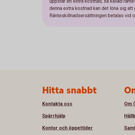
uppstår en extra kostnad, så kallad ränte
denna extra kostnad kan det löna sig att
Ränteskillnadsersättningen betalas vid om
Sidfot
Hitta snabbt
Om
Kontakta oss
Om Ö
Spärrhjälp
Håll
Kontor och öppettider
Sam