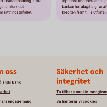
skillnadsersättning. Trots
löptidsskillnadsersättning
 genomföra det.
banken har åtagit sig för at
sättningstillfället.
krediten fram till slutförfal
 oss
Säkerhet och
integritet
lands Bank
barhet
Ta tillbaka cookie-medgiva
hällsengagemang
Så hanterar vi cookies