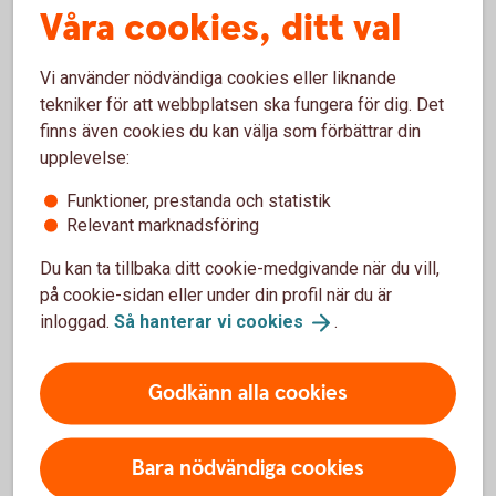
Våra cookies, ditt val
Vi använder nödvändiga cookies eller liknande
tekniker för att webbplatsen ska fungera för dig. Det
finns även cookies du kan välja som förbättrar din
upplevelse:
Emptying the car and moving into new apartment
Funktioner, prestanda och statistik
Låna till fastighetsköp
Relevant marknadsföring
Om ni ska köpa en fastighet är ett lån i Swedbank Hypotek
Du kan ta tillbaka ditt cookie-medgivande när du vill,
eller ett Företagslån en trygg och enkel investering.
på cookie-sidan eller under din profil när du är
Fastigheten används som säkerhet och ni kan sprida
inloggad.
Så hanterar vi
cookies
.
riskerna genom lån med olika bindningstider.
Godkänn alla cookies
Låna till fastighet via Swedbank
Hypotek
Företagslån
Bara nödvändiga cookies