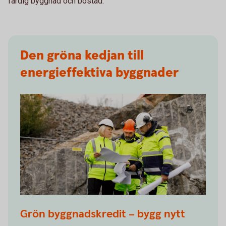
färdig byggnad och bostad.
Den gröna kedjan till
energieffektiva byggnader
1359379910
Grön byggnadskredit – bygg nytt