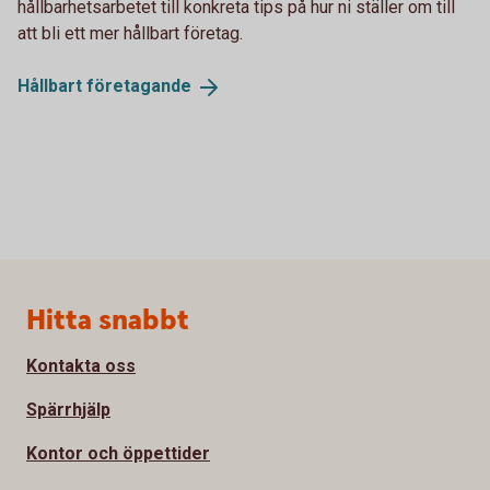
hållbarhetsarbetet till konkreta tips på hur ni ställer om till
att bli ett mer hållbart företag.
Hållbart
företagande
Sidfot
Hitta snabbt
Kontakta oss
Spärrhjälp
Kontor och öppettider