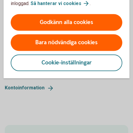
ändå behålla samma bankgironummer.
inloggad.
Så hanterar vi
cookies
.
Bankgiro
Godkänn alla cookies
Kontoinformation
Bara nödvändiga cookies
Vi erbjuder färdiga rapporter och möjlighet till att skapa
egna rapporter som kan exporteras till ekonomisystemet.
Cookie-inställningar
Flera sök- och sorteringsfunktioner som underlättar det
dagliga arbetet.
Kontoinformation