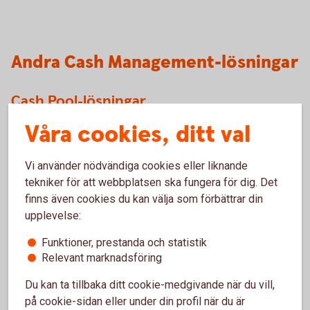
Andra Cash Management-lösningar
Cash Pool-lösningar
Våra cookies, ditt val
Tjänster som möjliggör att enkelt optimera företagets
samlade likviditet med en konsoliderad överblick.
Vi använder nödvändiga cookies eller liknande
Koncernkonto
tekniker för att webbplatsen ska fungera för dig. Det
Cash Pool
Solution
finns även cookies du kan välja som förbättrar din
upplevelse:
Funktioner, prestanda och statistik
Bankgironummer
Relevant marknadsföring
Ditt företags bankgironummer är allt dina kunder behöver
Du kan ta tillbaka ditt cookie-medgivande när du vill,
för att betala dina fakturor. Du kan enkelt byta konto men
på cookie-sidan eller under din profil när du är