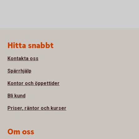
Sidfot
Hitta snabbt
Kontakta oss
Spärrhjälp
Kontor och öppettider
Bli kund
Priser, räntor och kurser
Om oss