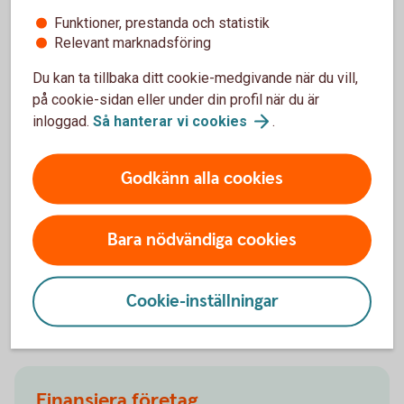
Bli din egen, vid sidan
om!
Funktioner, prestanda och statistik
Relevant marknadsföring
Du kan ta tillbaka ditt cookie-medgivande när du vill,
på cookie-sidan eller under din profil när du är
Bli företagskund hos oss
inloggad.
Så hanterar vi
cookies
.
Ska du starta ett bolag eller har ett etablerat? Vi har
företagspaket för smidiga bankärenden och finns
Godkänn alla cookies
där för er genom hela livscykeln. Oavsett om det är
ett företag, firma eller förening. Välkommen att bli
Bara nödvändiga cookies
företagskund hos oss!
Bli företagskund hos
oss
Cookie-inställningar
Finansiera företag