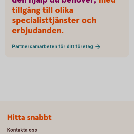
den
hjälp
du
behöver,
med
tillgång till olika
specialisttjänster och
erbjudanden.
Partnersamarbeten för ditt
företag
Sidfot
Hitta snabbt
Kontakta oss