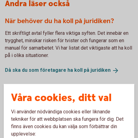
Andra läser också
När behöver du ha koll på juridiken?
Ett skriftligt avtal fyller flera viktiga syften. Det innebär en
trygghet, minskar risken för tvister och fungerar som en
manual för samarbetet. Vi har listat det viktigaste att ha koll
på i olika situationer.
Då ska du som företagare ha koll på
juridiken
Våra cookies, ditt val
Bli din egen, vid sidan om!
Har du en hobby du skulle kunna tjäna lite extra på eller
Vi använder nödvändiga cookies eller liknande
sitter du på en affärsidé du inte är beredd att satsa på fullt
tekniker för att webbplatsen ska fungera för dig. Det
ut än? Det finns massor med möjligheter att få in
finns även cookies du kan välja som förbättrar din
extrapengar på att göra det du gillar eller är bra på.
upplevelse: