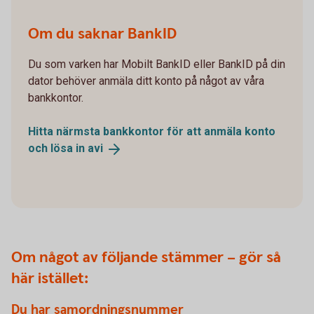
Om du saknar BankID
Du som varken har Mobilt BankID eller BankID på din
dator behöver anmäla ditt konto på något av våra
bankkontor.
Hitta närmsta bankkontor för att anmäla konto
och lösa in
avi
Om något av följande stämmer – gör så
här istället:
Du har samordningsnummer