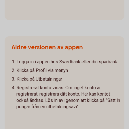
Äldre versionen av appen
Logga in i appen hos Swedbank eller din sparbank
Klicka på Profil via menyn
Klicka på Utbetalningar
Registrerat konto visas. Om inget konto är
registrerat, registrera ditt konto. Här kan kontot
också ändras. Lös in avi genom att klicka på ”Sätt in
pengar från en utbetalningsavi”.