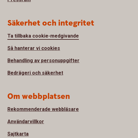
Säkerhet och integritet
Ta tillbaka cookie-medgivande
Så hanterar vi cookies
Behandling av personuppgifter
Bedrägeri och säkerhet
Om webbplatsen
Rekommenderade webbläsare
Användarvillkor
Sajtkarta