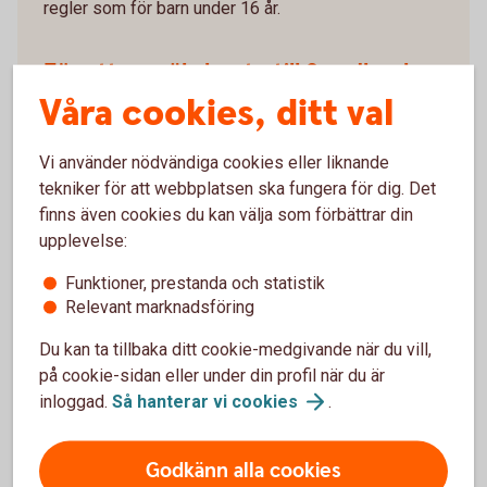
regler som för barn under 16 år.
För att anmäla konto till Swedbanks
Våra cookies, ditt val
kontoregister
Det finns två möjligheter för anslutning till
Vi använder nödvändiga cookies eller liknande
Swedbanks kontoregister. Båda alternativen gäller
tekniker för att webbplatsen ska fungera för dig. Det
oavsett om barnets konto disponeras av
finns även cookies du kan välja som förbättrar din
förmyndarna gemensamt eller var för sig.
upplevelse:
Funktioner, prestanda och statistik
Via telefon
Relevant marknadsföring
Om båda föräldrarna är kunder i Swedbank och har
Du kan ta tillbaka ditt cookie-medgivande när du vill,
telefonbanksavtal går det bra att ringa 0771-221122.
på cookie-sidan eller under din profil när du är
inloggad.
Så hanterar vi
cookies
.
Om barnet har en ensam förmyndare räcker det att
förmyndaren kontaktar oss.
Godkänn alla cookies