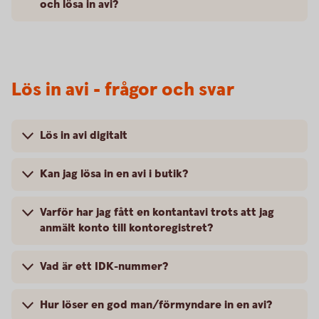
och lösa in avi?
Lös in avi - frågor och svar
Lös in avi digitalt
Kan jag lösa in en avi i butik?
Varför har jag fått en kontantavi trots att jag
anmält konto till kontoregistret?
Vad är ett IDK-nummer?
Hur löser en god man/förmyndare in en avi?