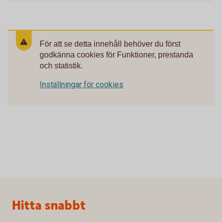
För att se detta innehåll behöver du först
godkänna cookies för Funktioner, prestanda
och statistik.
Inställningar för cookies
Sidfot
Hitta snabbt