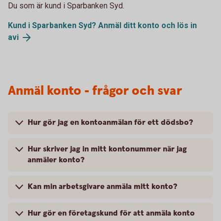
Du som är kund i Sparbanken Syd.
Kund i Sparbanken Syd? Anmäl ditt konto och lös in
avi
Anmäl konto - frågor och svar
Hur gör jag en kontoanmälan för ett dödsbo?
Hur skriver jag in mitt kontonummer när jag
anmäler konto?
Kan min arbetsgivare anmäla mitt konto?
Hur gör en företagskund för att anmäla konto