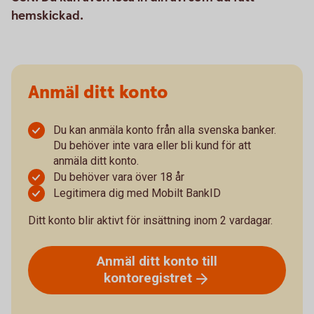
hemskickad.
Anmäl ditt konto
Du kan anmäla konto från alla svenska banker.
Du behöver inte vara eller bli kund för att
anmäla ditt konto.
Du behöver vara över 18 år
Legitimera dig med Mobilt BankID
Ditt konto blir aktivt för insättning inom 2 vardagar.
Anmäl ditt konto till
kontoregistret