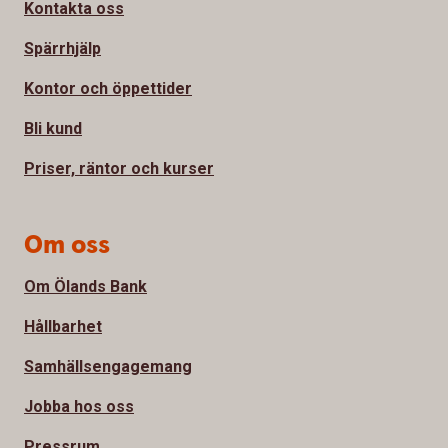
Kontakta oss
Spärrhjälp
Kontor och öppettider
Bli kund
Priser, räntor och kurser
Om oss
Om Ölands Bank
Hållbarhet
Samhällsengagemang
Jobba hos oss
Pressrum