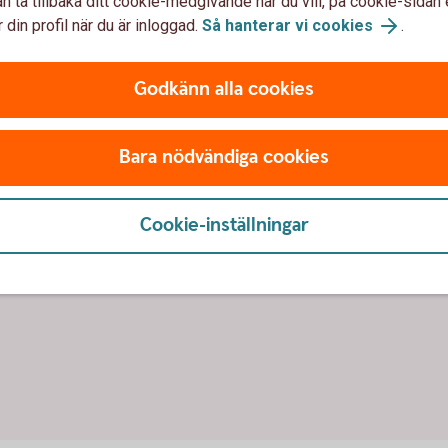
n ta tillbaka ditt cookie-medgivande när du vill, på cookie-sidan 
 din profil när du är inloggad.
Så hanterar vi cookies
.
Godkänn alla cookies
Bara nödvändiga cookies
Cookie-inställningar
höja bolånet?