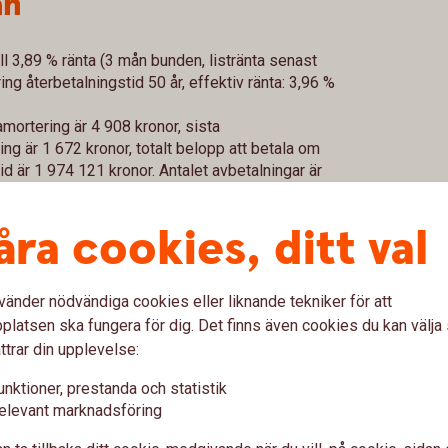
ån
ll 3,89 % ränta (3 mån bunden, listränta senast
g återbetalningstid 50 år, effektiv ränta: 3,96 %
mortering är 4 908 kronor, sista
g är 1 672 kronor, totalt belopp att betala om
id är 1 974 121 kronor. Antalet avbetalningar är
åra cookies, ditt val
, utan uppläggningsavgift eller
ckelkund och aviseras digitalt. För ej Nyckelkund
nor. Vid postala avier tillkommer en kostnad på
vänder nödvändiga cookies eller liknande tekniker för att
ringar kan komma att påverka beloppen som du
latsen ska fungera för dig. Det finns även cookies du kan välj
i annan valuta än lånet. Lånet förutsätter att
ttrar din upplevelse:
unktioner, prestanda och statistik
elevant marknadsföring