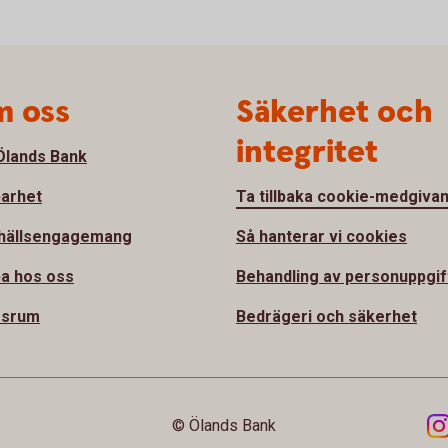
 oss
Säkerhet och
integritet
lands Bank
barhet
Ta tillbaka cookie-medgiva
hällsengagemang
Så hanterar vi cookies
a hos oss
Behandling av personuppgif
ssrum
Bedrägeri och säkerhet
© Ölands Bank