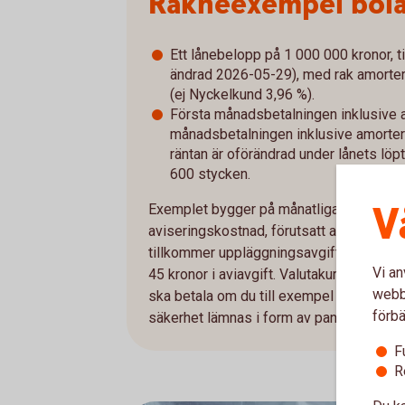
Räkneexempel bol
Ett lånebelopp på 1 000 000 kronor, ti
ändrad 2026-05-29), med rak amorterin
(ej Nyckelkund 3,96 %).
Första månadsbetalningen inklusive a
månadsbetalningen inklusive amorterin
räntan är oförändrad under lånets löpt
600 stycken.
V
Exemplet bygger på månatliga aviseringar
aviseringskostnad, förutsatt att du är Ny
tillkommer uppläggningsavgift på 650 kro
Vi an
45 kronor i aviavgift. Valutakursföränd
webbp
ska betala om du till exempel har inkomst 
förbä
säkerhet lämnas i form av pant i bostad.
F
R