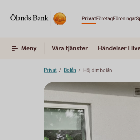
Privat
Företag
Föreningar
S
Meny
Våra tjänster
Händelser i liv
Privat
Bolån
Höj ditt bolån