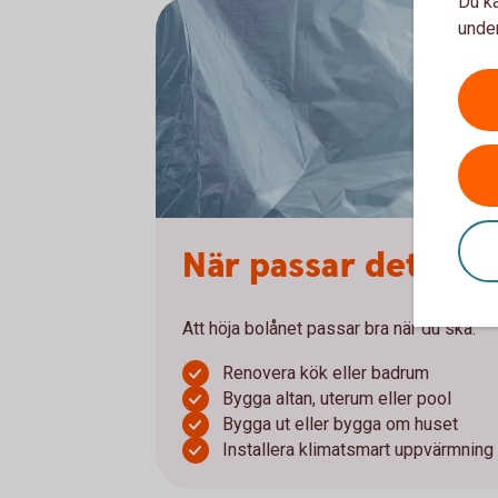
Du ka
under
När passar det att 
Att höja bolånet passar bra när du ska:
Renovera kök eller badrum
Bygga altan, uterum eller pool
Bygga ut eller bygga om huset
Installera klimatsmart uppvärmning