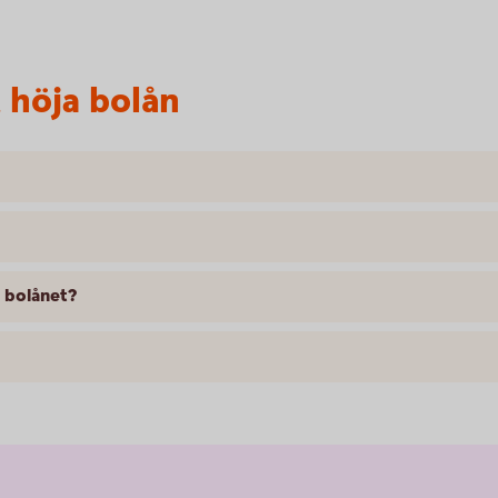
t höja bolån
 bolånet?