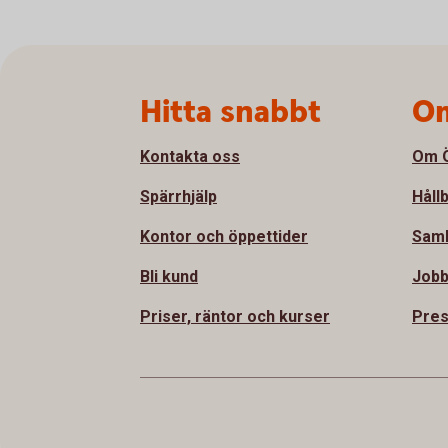
Sidfot
Hitta snabbt
Om
Kontakta oss
Om Ö
Spärrhjälp
Håll
Kontor och öppettider
Sam
Bli kund
Jobb
Priser, räntor och kurser
Pre