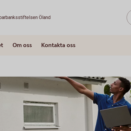
parbanksstiftelsen Öland
et
Om oss
Kontakta oss