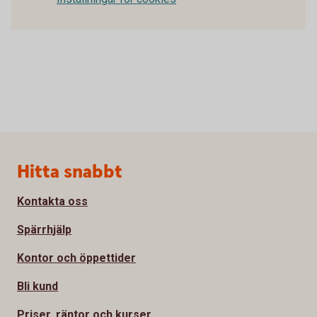
Sidfot
Hitta snabbt
Kontakta oss
Spärrhjälp
Kontor och öppettider
Bli kund
Priser, räntor och kurser