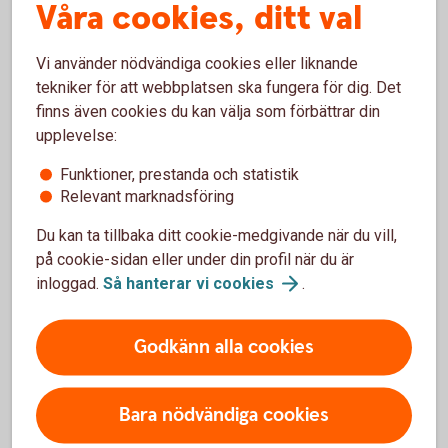
Våra cookies, ditt val
Vi använder nödvändiga cookies eller liknande
Börja handla på nätet
tekniker för att webbplatsen ska fungera för dig. Det
finns även cookies du kan välja som förbättrar din
Du kan börja handla med ditt kort direkt, i butik. Men
upplevelse:
för att kunna shoppa på nätet, behöver du först slå
Funktioner, prestanda och statistik
på kortet för internetköp. Det gör du enkelt i
Relevant marknadsföring
internetbanken eller i appen, med Mobilt BankID
eller säkerhetsdosa.
Du kan ta tillbaka ditt cookie-medgivande när du vill,
på cookie-sidan eller under din profil när du är
Slå på/av ditt kort för
internetköp
inloggad.
Så hanterar vi
cookies
.
Handla på nätet med
kort
Godkänn alla cookies
Bara nödvändiga cookies