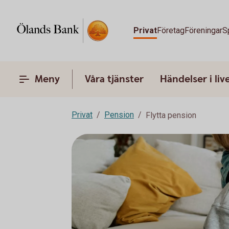
Privat
Företag
Föreningar
S
Meny
Våra tjänster
Händelser i liv
Privat
Pension
Flytta pension