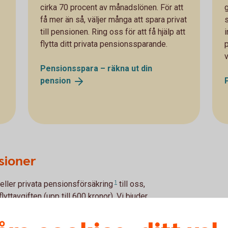
cirka 70 procent av månadslönen. För att
få mer än så, väljer många att spara privat
till pensionen. Ring oss för att få hjälp att
i
flytta ditt privata pensionssparande.
Pensionsspara – räkna ut din
pension
nsioner
 eller
privata pensionsförsäkring
1
till oss,
lyttavgiften (upp till 600 kronor). Vi bjuder
nstepension.