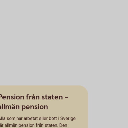
Pension från staten –
allmän pension
lla som har arbetat eller bott i Sverige
får allmän pension från staten. Den