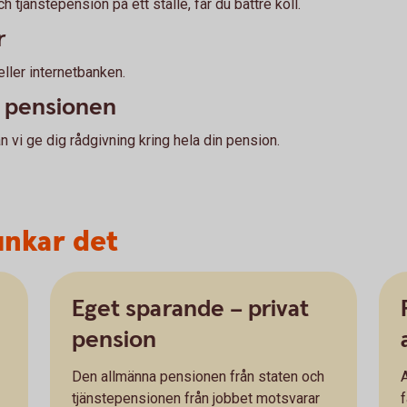
 tjänstepension på ett ställe, får du bättre koll.
r
eller internetbanken.
a pensionen
vi ge dig rådgivning kring hela din pension.
unkar det
Eget sparande – privat
pension
Den allmänna pensionen från staten och
A
tjänstepensionen från jobbet motsvarar