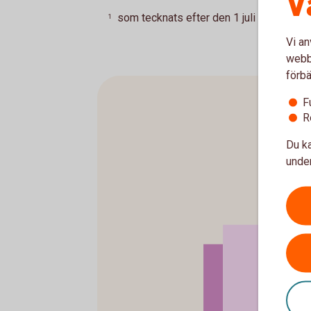
V
som tecknats efter den 1 juli 2007
Till
1
Vi an
webbp
förbä
F
R
Du ka
under