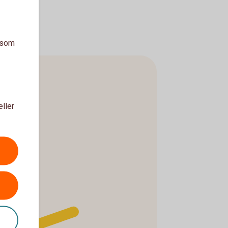
a som
eller