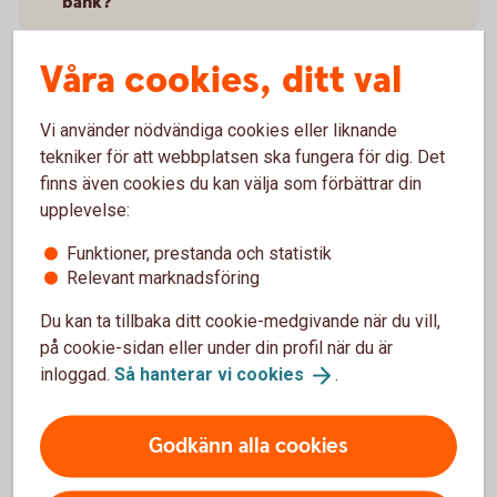
bank?
Hur för jag över pengar mellan mina olika ISK?
Våra cookies, ditt val
Jag har fått information om att mitt ISK delas
Vi använder nödvändiga cookies eller liknande
upp i två konton, vad innebär det?
tekniker för att webbplatsen ska fungera för dig. Det
finns även cookies du kan välja som förbättrar din
Jag har fått ändrade villkor, vad innebär det?
upplevelse:
Funktioner, prestanda och statistik
Relevant marknadsföring
Riskinformation
Du kan ta tillbaka ditt cookie-medgivande när du vill,
Investeringar innebär en risk. Fonder kan öka och minska
på cookie-sidan eller under din profil när du är
kraftigt i värde. Faktablad och informationsbroschyr
inloggad.
Så hanterar vi
cookies
.
finns i
Fondlistan
.
Godkänn alla cookies