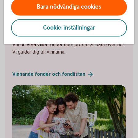
Du kanske också är intresserad av
Bara nödvändiga cookies
Cookie-inställningar
Fonder med bäst avkastning
Vill du veta vilka fonder som presterar bäst över tid?
Vi guidar dig till vinnarna.
Vinnande fonder och
fondlistan