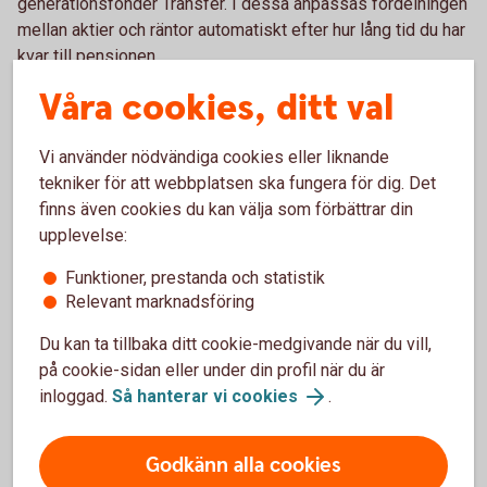
generationsfonder Transfer. I dessa anpassas fördelningen
mellan aktier och räntor automatiskt efter hur lång tid du har
kvar till pensionen.
Våra cookies, ditt val
Transfer – bekväma pensionsfonder
Vi använder nödvändiga cookies eller liknande
tekniker för att webbplatsen ska fungera för dig. Det
Löneväxla – för dig med lite högre lön
finns även cookies du kan välja som förbättrar din
upplevelse:
Om du har en månadslön över 56 100 (år 2026) så kan
löneväxling vara något för dig. Löneväxla är när du byter en
Funktioner, prestanda och statistik
del av din lön mot sparande i tjänstepension och skjuter
Relevant marknadsföring
upp beskattningen för en större pension.
Du kan ta tillbaka ditt cookie-medgivande när du vill,
på cookie-sidan eller under din profil när du är
Löneväxla
inloggad.
Så hanterar vi cookies
.
Godkänn alla cookies