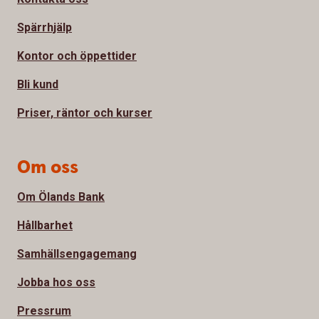
Spärrhjälp
Kontor och öppettider
Bli kund
Priser, räntor och kurser
Om oss
Om Ölands Bank
Hållbarhet
Samhällsengagemang
Jobba hos oss
Pressrum