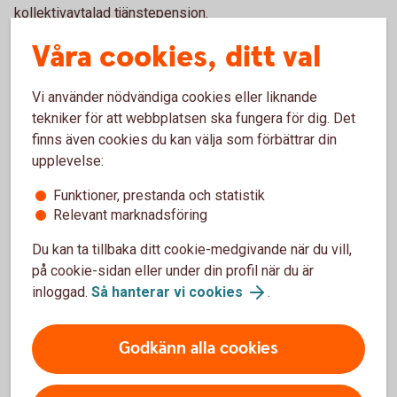
kollektivavtalad tjänstepension.
Våra cookies, ditt val
Vi använder nödvändiga cookies eller liknande
Vad händer efter flytten av
tekniker för att webbplatsen ska fungera för dig. Det
tjänstepensionen till oss?
finns även cookies du kan välja som förbättrar din
upplevelse:
När du flyttar din tjänstepension till oss, får du en
Funktioner, prestanda och statistik
färdig lösning med fonder. Fondlösningen är skapad
Relevant marknadsföring
för att passa dig som inte vill vara aktiv i ditt
pensionssparande och anpassar risknivån efter din
Du kan ta tillbaka ditt cookie-medgivande när du vill,
ålder – både inför och under pensionen. Ju närmare
på cookie-sidan eller under din profil när du är
pensionen du kommer, desto tryggare blir ditt
inloggad.
Så hanterar vi cookies
.
sparande.
Godkänn alla cookies
Självklart kan du byta fonder om du vill. Det gör du
enkelt i appen, internetbanken eller portalen Mina