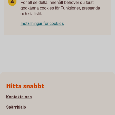
För att se detta innehåll behöver du först
godkänna cookies för Funktioner, prestanda
och statistik.
Inställningar för cookies
Sidfot
Hitta snabbt
Kontakta oss
Spärrhjälp