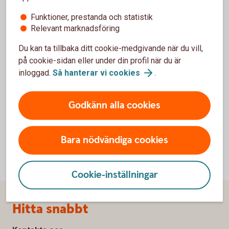
Funktioner, prestanda och statistik
Relevant marknadsföring
För att se detta innehåll behöver du först
Du kan ta tillbaka ditt cookie-medgivande när du vill,
godkänna cookies för Funktioner, prestanda
på cookie-sidan eller under din profil när du är
och statistik.
inloggad.
Så hanterar vi
cookies
.
Inställningar för cookies
Godkänn alla cookies
Bara nödvändiga cookies
Cookie-inställningar
Sidfot
Hitta snabbt