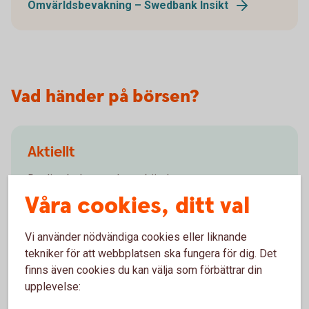
Omvärldsbevakning – Swedbank Insikt
Vad händer på börsen?
Aktiellt
Dagliga bolagsanalyser, börskommentarer,
aktierekommendationer, förvaltarkommentarer och
Våra cookies, ditt val
tips runt pension och privatekonomi.
Vi använder nödvändiga cookies eller liknande
Aktiellt (swedbank-aktiellt.se)
tekniker för att webbplatsen ska fungera för dig. Det
finns även cookies du kan välja som förbättrar din
upplevelse: