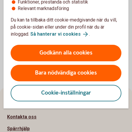
Funktioner, prestanda och statistik
Relevant marknadsföring
För att se detta innehåll behöver du först
godkänna cookies för Funktioner, prestanda
Du kan ta tillbaka ditt cookie-medgivande när du vill,
och statistik.
på cookie-sidan eller under din profil när du är
Inställningar för cookies
inloggad.
Så hanterar vi cookies
.
Godkänn alla cookies
Bara nödvändiga cookies
Cookie-inställningar
Sidfot
Hitta snabbt
Kontakta oss
Spärrhjälp