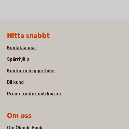
Sidfot
Hitta snabbt
Kontakta oss
Spärrhjälp
Kontor och öppettider
Bli kund
Priser, räntor och kurser
Om oss
Om Ölands Bank