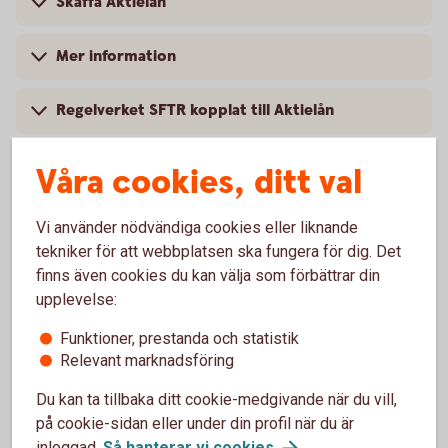
Skaffa Aktielån
Mer information
Regelverket SFTR kopplat till Aktielån
Frågor och Svar om
Våra cookies, ditt val
SFTR/Transaktionsrapportering
Vi använder nödvändiga cookies eller liknande
tekniker för att webbplatsen ska fungera för dig. Det
finns även cookies du kan välja som förbättrar din
Vanliga frågor och svar
upplevelse:
Funktioner, prestanda och statistik
Relevant marknadsföring
Varför är det bra att låna ut aktier?
Du kan ta tillbaka ditt cookie-medgivande när du vill,
på cookie-sidan eller under din profil när du är
När behöver man låna aktier?
inloggad.
Så hanterar vi
cookies
.