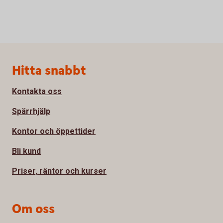
Sidfot
Hitta snabbt
Kontakta oss
Spärrhjälp
Kontor och öppettider
Bli kund
Priser, räntor och kurser
Om oss