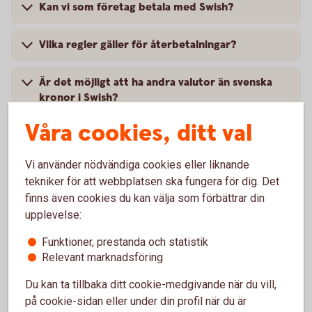
Kan vi som företag betala med Swish?
Vilka regler gäller för återbetalningar?
Är det möjligt att ha andra valutor än svenska
kronor i Swish?
Våra cookies, ditt val
Kan vi ha samma nummer för Swish Handel och
Swish Företag?
Vi använder nödvändiga cookies eller liknande
tekniker för att webbplatsen ska fungera för dig. Det
Finns det någon beloppsbegränsning för Swish
finns även cookies du kan välja som förbättrar din
Handel?
upplevelse:
Finns det något konsumentskydd för Swish?
Funktioner, prestanda och statistik
Relevant marknadsföring
Hur avslutar vi Swish Handel?
Du kan ta tillbaka ditt cookie-medgivande när du vill,
på cookie-sidan eller under din profil när du är