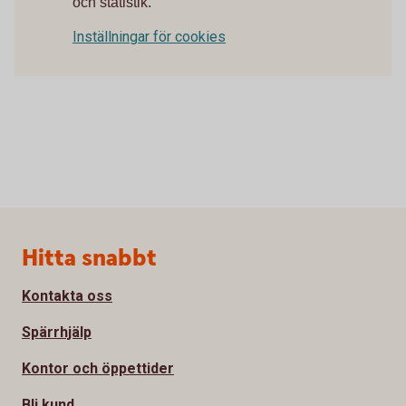
och statistik.
Inställningar för cookies
Sidfot
Hitta snabbt
Kontakta oss
Spärrhjälp
Kontor och öppettider
Bli kund