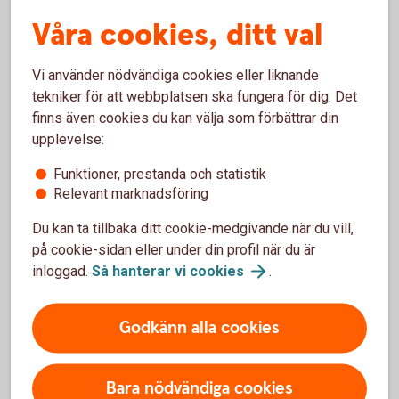
Våra cookies, ditt val
Swish Företag – vanliga frågor och
Vi använder nödvändiga cookies eller liknande
tekniker för att webbplatsen ska fungera för dig. Det
svar
finns även cookies du kan välja som förbättrar din
upplevelse:
Kom igång
Funktioner, prestanda och statistik
Relevant marknadsföring
Var kan vi beställa Swish Företag?
Du kan ta tillbaka ditt cookie-medgivande när du vill,
på cookie-sidan eller under din profil när du är
Vad behöver jag för behörighet för att beställa
inloggad.
Så hanterar vi
cookies
.
Swish Företag?
Godkänn alla cookies
Får notis om att jag saknar rätt behörighet /
inte är ansluten som administratör
Bara nödvändiga cookies