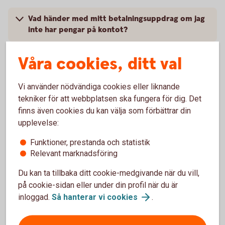
Vad händer med mitt betalningsuppdrag om jag
inte har pengar på kontot?
Mina betalordrar håller på att ta slut. Hur får jag
Våra cookies, ditt val
nya?
Vi använder nödvändiga cookies eller liknande
Vad ska jag göra med betalorderns kopia?
tekniker för att webbplatsen ska fungera för dig. Det
finns även cookies du kan välja som förbättrar din
Har uppdraget kommit fram?
upplevelse:
Funktioner, prestanda och statistik
Jag har glömt att skriva under min betalorder.
Relevant marknadsföring
Du kan ta tillbaka ditt cookie-medgivande när du vill,
på cookie-sidan eller under din profil när du är
inloggad.
Så hanterar vi
cookies
.
Betala räkningar och fakturor