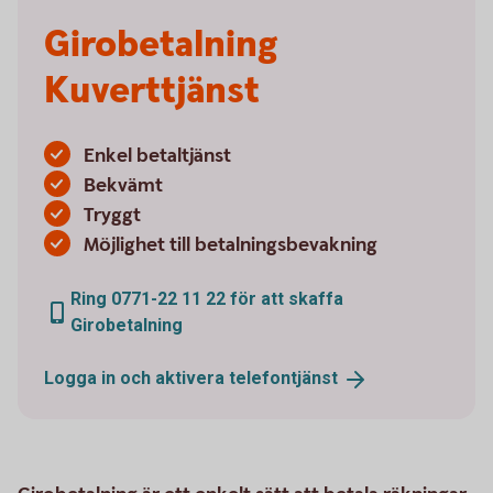
Girobetalning
Kuverttjänst
Enkel betaltjänst
Bekvämt
Tryggt
Möjlighet till betalningsbevakning
Ring 0771-22 11 22 för att skaffa
Girobetalning
Logga in och aktivera
telefontjänst