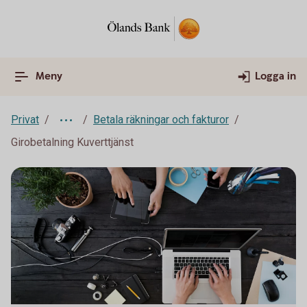
Meny
Logga in
Privat
Betala räkningar och fakturor
Girobetalning Kuverttjänst