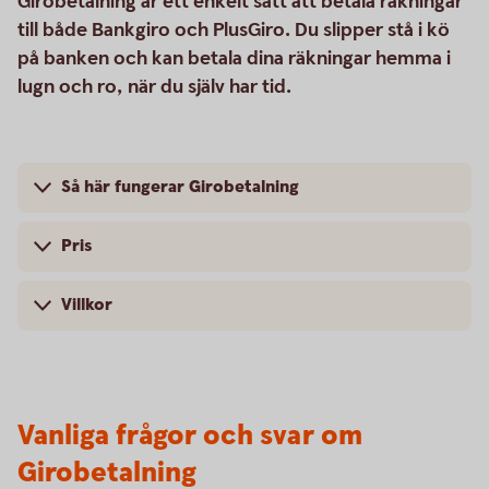
Girobetalning är ett enkelt sätt att betala räkningar
till både Bankgiro och PlusGiro. Du slipper stå i kö
på banken och kan betala dina räkningar hemma i
lugn och ro, när du själv har tid.
Så här fungerar Girobetalning
Pris
Villkor
Vanliga frågor och svar om
Girobetalning