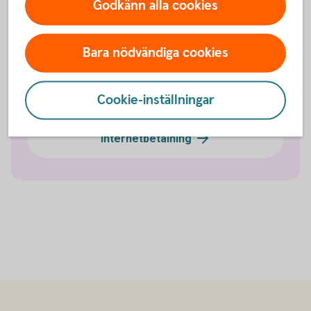
Godkänn alla cookies
Betala med autogiro
Bara nödvändiga cookies
Betala med e-faktura
Cookie-inställningar
Girobetalning Kuverttjänst
Internetbetalning