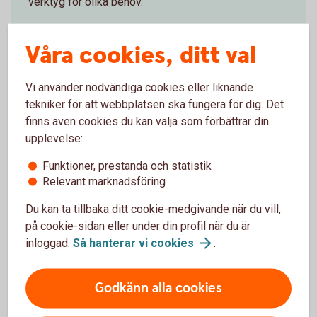
verktyg för olika behov.
Likviditetsplanering
Våra cookies, ditt val
Vi använder nödvändiga cookies eller liknande
tekniker för att webbplatsen ska fungera för dig. Det
finns även cookies du kan välja som förbättrar din
Företagsekonomen tipsar om
upplevelse:
hur du stärker kontinuiteten
Funktioner, prestanda och statistik
Relevant marknadsföring
Stresstesta företaget
Du kan ta tillbaka ditt cookie-medgivande när du vill,
Vad händer vid störningar och avbrott? Vad gör
på cookie-sidan eller under din profil när du är
ni om medarbetarna inte kan ta sig till
inloggad.
Så hanterar vi
cookies
.
jobbet, drivmedlen tar slut, om IT-systemen
slås ut av cyberattacker eller elen försvinner?
Se över försörjningskedjor och
Godkänn alla cookies
underleverantörer