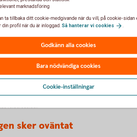
elevant marknadsföring
a bolaget för fler ägare
n ta tillbaka ditt cookie-medgivande när du vill, på cookie-sidan 
 din profil när du är inloggad.
Så hanterar vi
cookies
.
tt sätt att stegvis lämna ägandet.
na ofta en del av sina aktier till nya
Godkänn alla cookies
till kapital för fortsatt utveckling.
Bara nödvändiga cookies
nad
växt
Cookie-inställningar
pportering, transparens och bolagsstyrning,
nde förberedelser.
gen sker oväntat