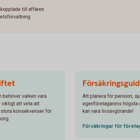
kopplade till affären
etsförvaltning
iftet
Försäkringsguid
on behöver varken vara
Att planera för pension, s
viktigt att veta att
egenföretagarens högsta d
 stora konsekvenser för
kan vara livsavgörande!
sorg.
Försäkringar för
företa