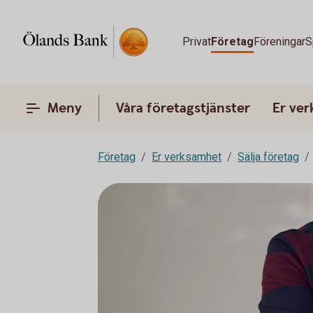
Privat
Företag
Föreningar
S
Meny
Våra företagstjänster
Er ve
Företag
Er verksamhet
Sälja företag