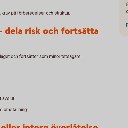
krav på förberedelser och struktur.
– dela risk och fortsätta
bolaget och fortsätter som minoritetsägare
t avslut
e omställning.
eller intern överlåtelse