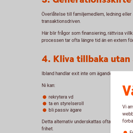
Överlåtelse till familjemedlem, ledning eller
transaktionsdriven.
Här blir frågor som finansiering, rättvisa vill
processen tar ofta längre tid än en extern för
4. Kliva tillbaka utan 
Ibland handlar exit inte om ägande alls, utan
V
Ni kan:
rekrytera vd
ta en styrelseroll
Vi an
bli passiv ägare
webbp
förbä
Detta alternativ underskattas ofta, trots att
frihet.
F