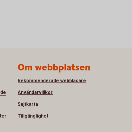
Om webbplatsen
Rekommenderade webbläsare
nde
Användarvillkor
Sajtkarta
ter
Tillgänglighet