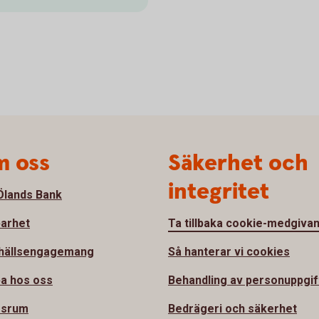
 oss
Säkerhet och
integritet
lands Bank
barhet
Ta tillbaka cookie-medgiva
hällsengagemang
Så hanterar vi cookies
a hos oss
Behandling av personuppgif
ssrum
Bedrägeri och säkerhet