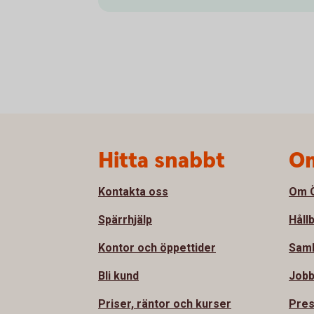
Sidfot
Hitta snabbt
Om
Kontakta oss
Om Ö
Spärrhjälp
Håll
Kontor och öppettider
Sam
Bli kund
Jobb
Priser, räntor och kurser
Pre