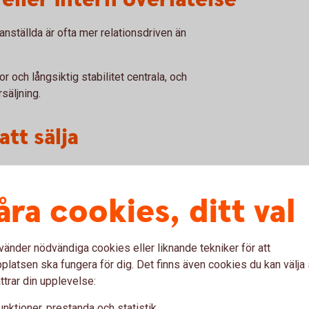
 anställda är ofta mer relationsdriven än
kor och långsiktig stabilitet centrala, och
säljning.
att sälja
 om rollen.
åra cookies, ditt val
vänder nödvändiga cookies eller liknande tekniker för att
latsen ska fungera för dig. Det finns även cookies du kan välj
ttrar din upplevelse:
 det kan ge både kontinuitet och personlig
unktioner, prestanda och statistik