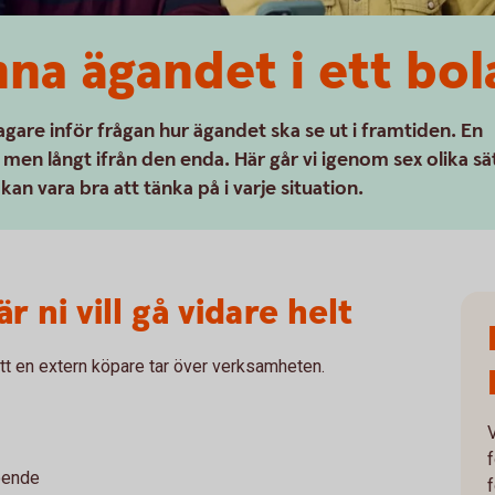
mna ägandet i ett bol
agare inför frågan hur ägandet ska se ut i framtiden. En
, men långt ifrån den enda. Här går vi igenom sex olika sä
an vara bra att tänka på i varje situation.
är ni vill gå vidare helt
tt en extern köpare tar över verksamheten.
V
f
oende