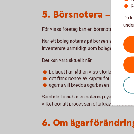
R
5. Börsnotera – öppn
Du ka
under
För vissa företag kan en börsnotering vara e
När ett bolag noteras på börsen säljer grundar
investerare samtidigt som bolaget får tillgång 
Det kan vara aktuellt när:
bolaget har nått en viss storlek och mog
det finns behov av kapital för fortsatt till
ägarna vill bredda ägarbasen
Samtidigt innebär en notering nya krav på ra
vilket gör att processen ofta kräver omfatta
6. Om ägarförändrin