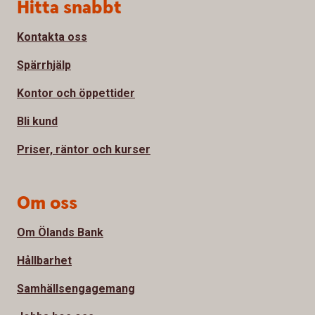
Sidfot
Hitta snabbt
Kontakta oss
Spärrhjälp
Kontor och öppettider
Bli kund
Priser, räntor och kurser
Om oss
Om Ölands Bank
Hållbarhet
Samhällsengagemang