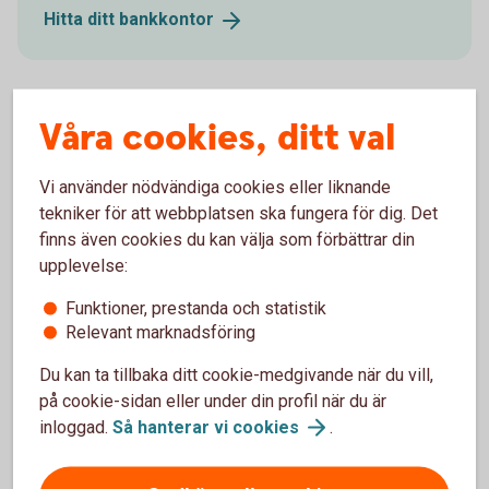
Hitta ditt
bankkontor
Våra cookies, ditt val
Ring oss
Vi använder nödvändiga cookies eller liknande
Ring oss för att få hjälp med företagets affärer.
tekniker för att webbplatsen ska fungera för dig. Det
finns även cookies du kan välja som förbättrar din
Ring 0771-33 44 33
upplevelse:
Funktioner, prestanda och statistik
Relevant marknadsföring
Försäkringsgivare
Du kan ta tillbaka ditt cookie-medgivande när du vill,
på cookie-sidan eller under din profil när du är
inloggad.
Så hanterar vi
cookies
.
Swedbank Försäkring
AB