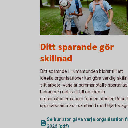
Two kids walking to soccer practice
Ditt sparande gör
skillnad
Ditt sparande i Humanfonden bidrar till att
ideella organisationer kan göra verklig skilln
sitt arbete. Varje år sammanställs spararnas
bidrag och delas ut till de ideella
organisationerna som fonden stödjer. Result
uppmärksammas i samband med Hjärtedage
Se hur stor gåva varje organisation f
2026 (pdf)