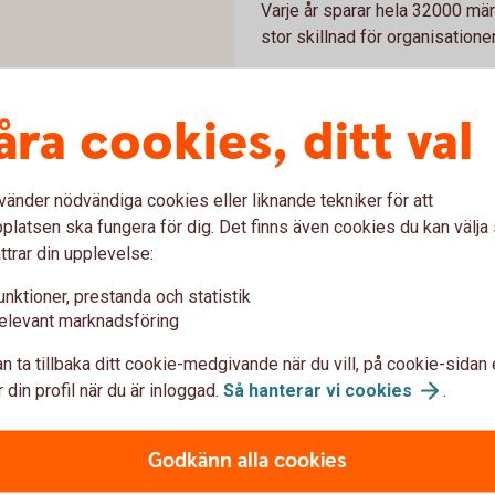
Varje år sparar hela 32000 mä
stor skillnad för organisatione
I filmen möter du några av de 
spararnas engagemang blir til
åra cookies, ditt val
Tack till alla sparare som
skillnad.
vänder nödvändiga cookies eller liknande tekniker för att
latsen ska fungera för dig. Det finns även cookies du kan välj
ttrar din upplevelse:
saktiviteterna för bolagen i f
unktioner, prestanda och statistik
elevant marknadsföring
rder kronor. Som sparare i fonden kan du vara
n ta tillbaka ditt cookie-medgivande när du vill, på cookie-sidan 
 din profil när du är inloggad.
Så hanterar vi
cookies
.
 bolagen i
fonden
Godkänn alla cookies