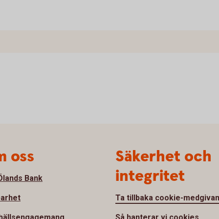
 oss
Säkerhet och
integritet
lands Bank
barhet
Ta tillbaka cookie-medgiva
hällsengagemang
Så hanterar vi cookies