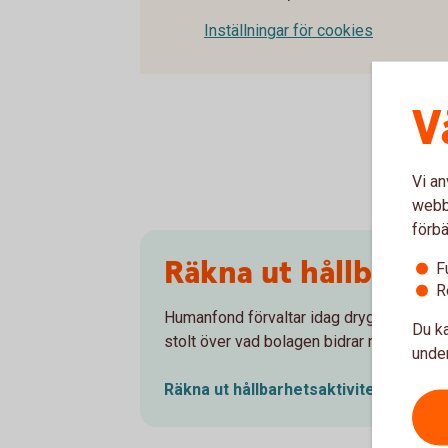
Inställningar för cookies
V
Vi an
webbp
förbä
Räkna ut hållbarhet
F
R
Humanfond förvaltar idag drygt 2,7 milja
Du ka
stolt över vad bolagen bidrar med.
under
Räkna ut hållbarhetsaktiviteterna för