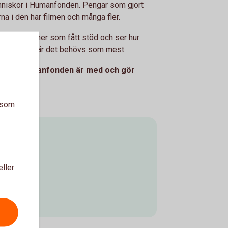
nniskor i Humanfonden. Pengar som gjort
rna i den här filmen och många fler.
organisationer som fått stöd och ser hur
l handling där det behövs som mest.
 genom Humanfonden är med och gör
a som
onden
eller