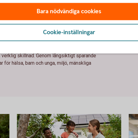
Bara nödvändiga cookies
mang blir verklig skillnad
Cookie-inställningar
s engagemang i Humanfonden på Hjärtedagen.
r mycket pengar våra sparare skänkte under
verklig skillnad. Genom långsiktigt sparande
r för hälsa, barn och unga, miljö, mänskliga