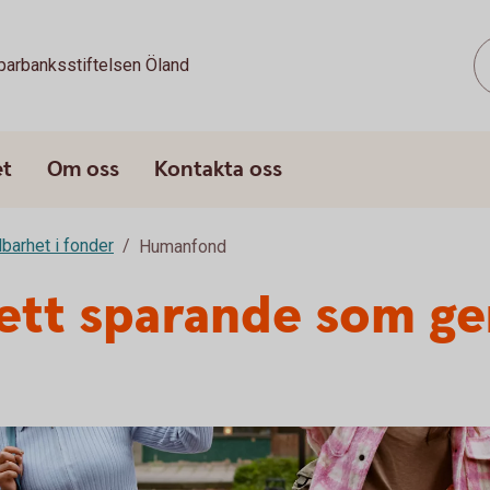
parbanksstiftelsen Öland
et
Om oss
Kontakta oss
lbarhet i fonder
Humanfond
tt sparande som ger t