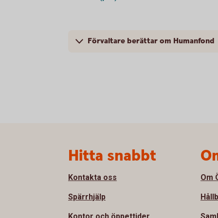
Förvaltare berättar om Humanfond
Sidfot
Hitta snabbt
Om
Kontakta oss
Om Ö
Spärrhjälp
Håll
Kontor och öppettider
Sam