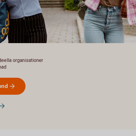
ideella organisationer
lnad
ond