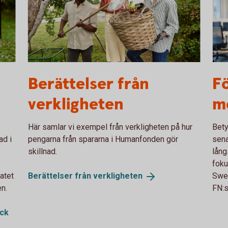
Family picking apples. Solar panels in the
113
Berättelser från
Fö
background
verkligheten
m
Här samlar vi exempel från verkligheten på hur
Bety
ad i
pengarna från spararna i Humanfonden gör
sena
skillnad.
lång
foku
atet
Berättelser från
verkligheten
Swed
n.
FN:s
ick