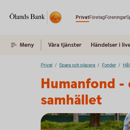
Privat
Företag
Föreningar
S
Meny
Våra tjänster
Händelser i liv
Privat
Spara och placera
Fonder
Hål
Humanfond - e
samhället