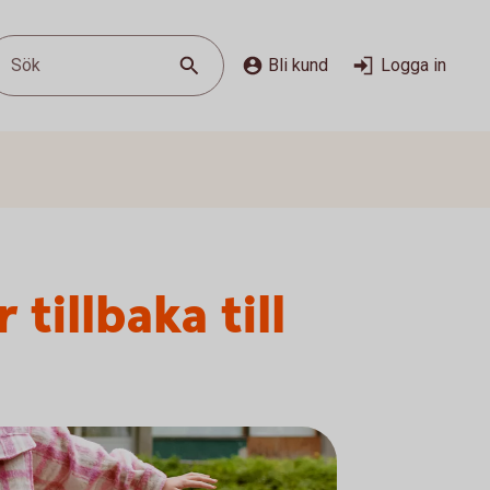
Sök
Bli kund
Logga in
illbaka till