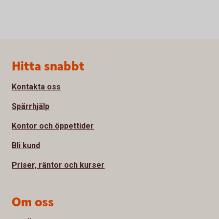
Sidfot
Hitta snabbt
Kontakta oss
Spärrhjälp
Kontor och öppettider
Bli kund
Priser, räntor och kurser
Om oss