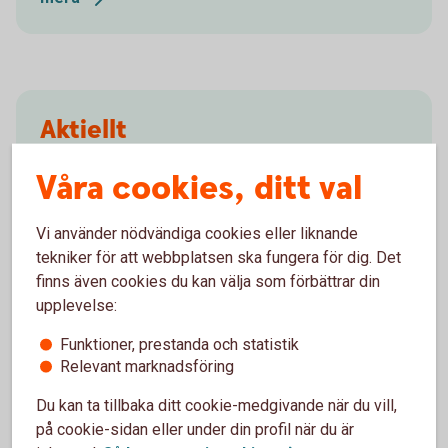
Aktiellt
Dagliga bolagsanalyser, börskommentarer,
Våra cookies, ditt val
aktierekommendationer, förvaltarkommentarer och
tips runt pension och privatekonomi.
Vi använder nödvändiga cookies eller liknande
tekniker för att webbplatsen ska fungera för dig. Det
Aktiellt
(swedbank-aktiellt.se)
finns även cookies du kan välja som förbättrar din
upplevelse:
Funktioner, prestanda och statistik
Relevant marknadsföring
Klimatranking
Du kan ta tillbaka ditt cookie-medgivande när du vill,
Frågor och
svar
på cookie-sidan eller under din profil när du är
Climetrics
bolagsranking