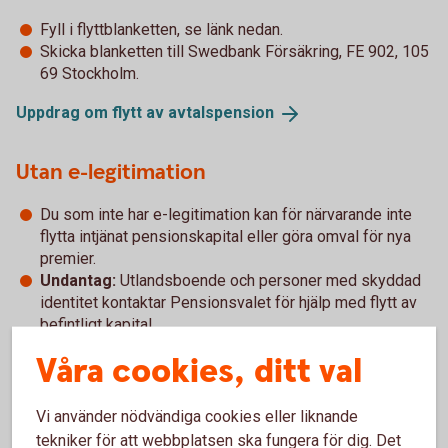
Fyll i flyttblanketten, se länk nedan.
Skicka blanketten till Swedbank Försäkring, FE 902, 105
69 Stockholm.
Uppdrag om flytt av
avtalspension
Utan e-legitimation
Du som inte har e-legitimation kan för närvarande inte
flytta intjänat pensionskapital eller göra omval för nya
premier.
Undantag:
Utlandsboende och personer med skyddad
identitet kontaktar Pensionsvalet för hjälp med flytt av
befintligt kapital.
Våra cookies, ditt val
Ölands Banks erbjudande
Vi använder nödvändiga cookies eller liknande
Swedbanks entrélösning inom PA 16
(pdf)
tekniker för att webbplatsen ska fungera för dig. Det