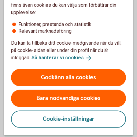
finns även cookies du kan välja som förbättrar din
upplevelse:
Funktioner, prestanda och statistik
Relevant marknadsföring
Få hjälp med
Du kan ta tillbaka ditt cookie-medgivande när du vill,
flytt av pension
på cookie-sidan eller under din profil när du är
inloggad.
Så hanterar vi
cookies
.
Godkänn alla cookies
Hjälp att flytta tjänstepension
Bara nödvändiga cookies
Vill du samla din pension hos oss och få en bättre
överblick? Vi kan inte flytta din tjänstepension åt dig,
men hjälper gärna till med det. Välkommen att
Cookie-inställningar
kontakta oss på telefon eller besöka ett bankkontor.