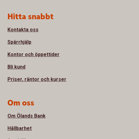
Sidfot
Hitta snabbt
Kontakta oss
Spärrhjälp
Kontor och öppettider
Bli kund
Priser, räntor och kurser
Om oss
Om Ölands Bank
Hållbarhet