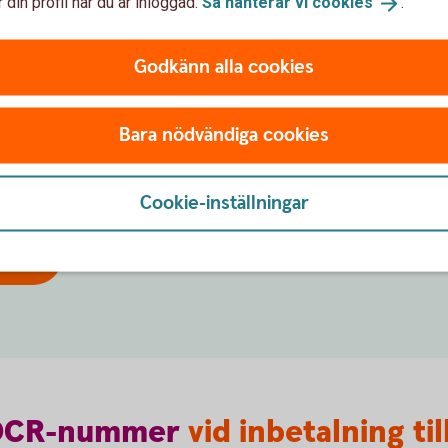
 din profil när du är inloggad.
Så hanterar vi
cookies
.
astercard (valt kort).
Godkänn alla cookies
a (3 % av skulden)
Bara nödvändiga cookies
nformationen "e-fakturor att betala" på startsidan.
Cookie-inställningar
a
OCR-nummer
vid inbetalning til