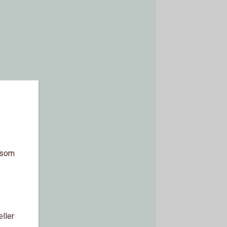
a som
eller