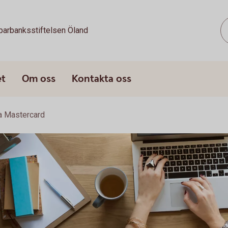
parbanksstiftelsen Öland
et
Om oss
Kontakta oss
a Mastercard