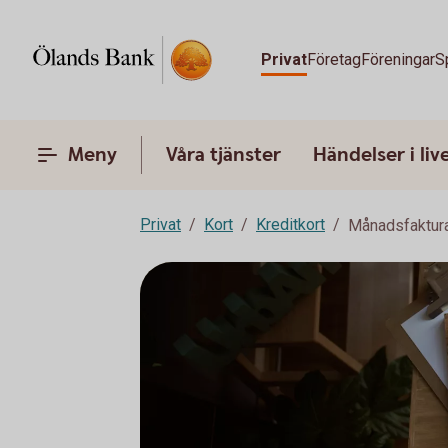
Privat
Företag
Föreningar
S
Meny
Våra tjänster
Händelser i liv
Privat
Kort
Kreditkort
Månadsfaktur