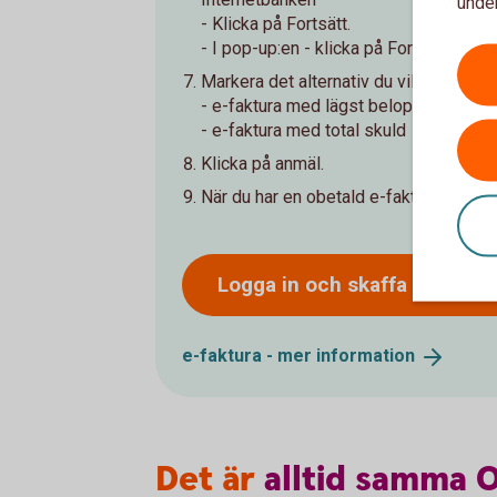
under
- Klicka på Fortsätt.
- I pop-up:en - klicka på Fortsätt till M
Markera det alternativ du vill ha:
- e-faktura med lägst belopp att betal
- e-faktura med total skuld
Klicka på anmäl.
När du har en obetald e-faktura visas i
Logga in och skaffa
e-faktur
e-faktura - mer
information
Det är
alltid
samma