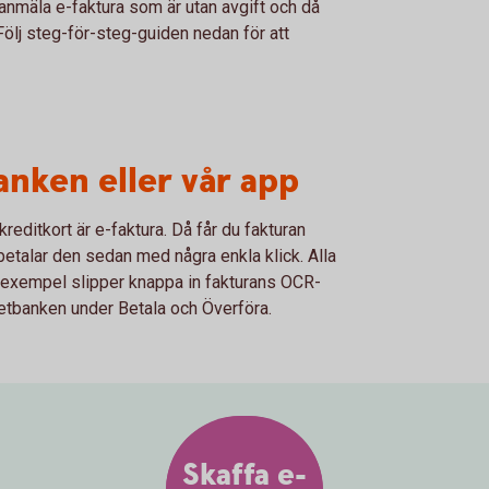
t anmäla e-faktura som är utan avgift och då
 Följ steg-för-steg-guiden nedan för att
anken eller vår app
kreditkort är e-faktura. Då får du fakturan
betalar den sedan med några enkla klick. Alla
ill exempel slipper knappa in fakturans OCR-
rnetbanken under Betala och Överföra.
Skaffa e-