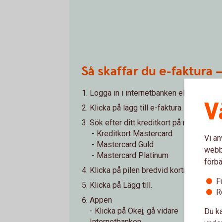
Så skaffar du e-faktura 
Logga in i internetbanken eller appen.
V
Klicka på lägg till e-faktura.
Sök efter ditt kreditkort på något av 
- Kreditkort Mastercard
Vi an
- Mastercard Guld
webbp
- Mastercard Platinum
förbä
Klicka på pilen bredvid kortnamnet.
F
Klicka på Lägg till.
R
Appen
- Klicka på Okej, gå vidare
Du ka
Internetbanken