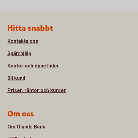
Sidfot
Hitta snabbt
Kontakta oss
Spärrhjälp
Kontor och öppettider
Bli kund
Priser, räntor och kurser
Om oss
Om Ölands Bank