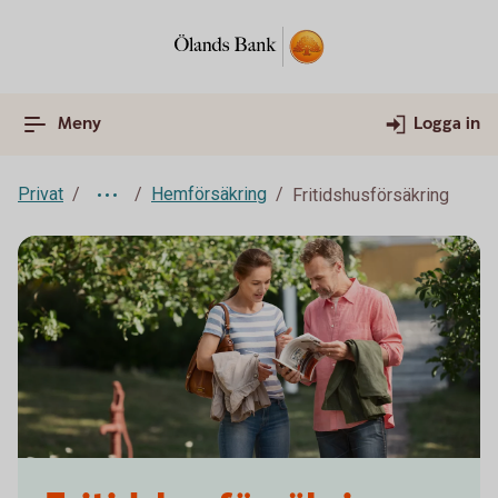
Meny
Logga in
Privat
Hemförsäkring
Fritidshusförsäkring