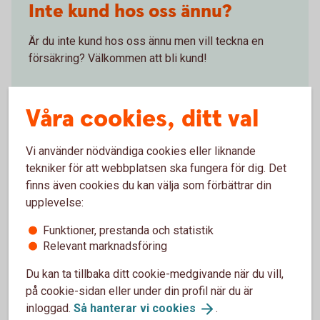
Inte kund hos oss ännu?
Är du inte kund hos oss ännu men vill teckna en
försäkring? Välkommen att bli kund!
Bli
kund
Våra cookies, ditt val
Vi använder nödvändiga cookies eller liknande
tekniker för att webbplatsen ska fungera för dig. Det
Skaffa Fritidshusförsäkring
finns även cookies du kan välja som förbättrar din
upplevelse:
Via internetbanken
Funktioner, prestanda och statistik
Relevant marknadsföring
Logga in, få ett försäkringsförslag och teckna din
försäkring
Du kan ta tillbaka ditt cookie-medgivande när du vill,
på cookie-sidan eller under din profil när du är
Skaffa
försäkringen
inloggad.
Så hanterar vi
cookies
.