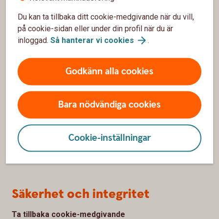
Bli kund
Du kan ta tillbaka ditt cookie-medgivande när du vill,
Priser, räntor och kurser
på cookie-sidan eller under din profil när du är
inloggad.
Så hanterar vi
cookies
.
Om oss
Godkänn alla cookies
Om Ölands Bank
Hållbarhet
Bara nödvändiga cookies
Samhällsengagemang
Cookie-inställningar
Jobba hos oss
Pressrum
Säkerhet och integritet
Ta tillbaka cookie-medgivande