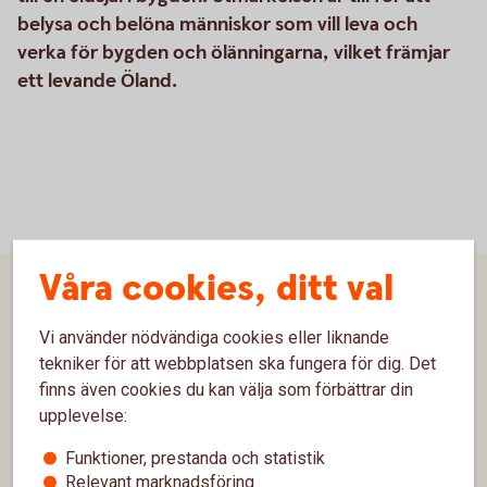
belysa och belöna människor som vill leva och
verka för bygden och ölänningarna, vilket främjar
ett levande Öland.
Våra cookies, ditt val
Sidfot
Hitta snabbt
Vi använder nödvändiga cookies eller liknande
Kontakta oss
tekniker för att webbplatsen ska fungera för dig. Det
finns även cookies du kan välja som förbättrar din
Spärrhjälp
upplevelse:
Kontor och öppettider
Funktioner, prestanda och statistik
Relevant marknadsföring