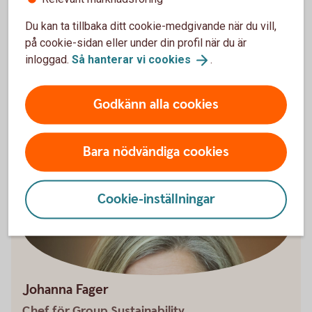
steg i vår strävan att tillsammans minska klimatpåverkan,
säger Johanna Fager.
Du kan ta tillbaka ditt cookie-medgivande när du vill,
på cookie-sidan eller under din profil när du är
Flera av tipsen kommer från verksamt.se och deras guide
inloggad.
Så hanterar vi
cookies
.
till ett hållbart företagande.
Godkänn alla cookies
Hållbart företagande
(verksamt.se)
Bara nödvändiga cookies
Cookie-inställningar
Johanna Fager
Chef för Group Sustainability