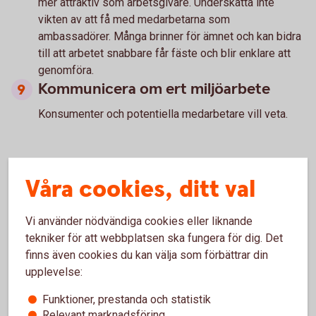
mer attraktiv som arbetsgivare. Underskatta inte
vikten av att få med medarbetarna som
ambassadörer. Många brinner för ämnet och kan bidra
till att arbetet snabbare får fäste och blir enklare att
genomföra.
Kommunicera om ert miljöarbete
Konsumenter och potentiella medarbetare vill veta.
Den omställning som nu sker i samhället har på ett naturligt
Våra cookies, ditt val
sätt fört in flera av punkterna ovan i företagens verksamhet,
såsom energieffektiviseringar, grön energi och fler digitala
Vi använder nödvändiga cookies eller liknande
möten som några tydliga exempel. Många företag har
tekniker för att webbplatsen ska fungera för dig. Det
också vässat sina hållbarhetsmål, med exempelvis krav på
finns även cookies du kan välja som förbättrar din
färre flygresor framåt.
upplevelse:
– Vi ser en ökad efterfrågan på grön finansiering och på
Funktioner, prestanda och statistik
spara-produkter med hållbar inriktning och det är ett viktigt
Relevant marknadsföring