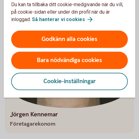
På ett sparkonto kan företagets pengar växa tryggt.
Du kan ta tillbaka ditt cookie-medgivande när du vill,
Vilket konto som passar bäst beror på placeringens
på cookie-sidan eller under din profil när du är
storlek och hur länge pengarna kan avvaras.
inloggad.
Så hanterar vi
cookies
.
Sparkonton för
företag
Godkänn alla cookies
Bara nödvändiga cookies
Cookie-inställningar
Jörgen Kennemar
Företagarekonom