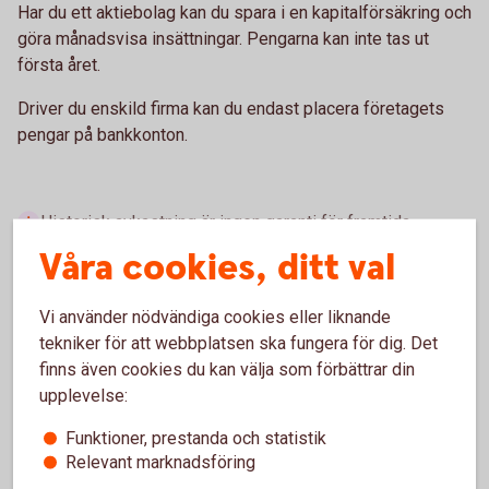
Har du ett aktiebolag kan du spara i en kapitalförsäkring och
göra månadsvisa insättningar. Pengarna kan inte tas ut
första året.
Driver du enskild firma kan du endast placera företagets
pengar på bankkonton.
Historisk avkastning är ingen garanti för framtida
avkastning. Investeringar i finansiella instrument innebär
Våra cookies, ditt val
en risk och du kan förlora hela eller delar av ditt
investerade kapital. Faktablad och informationsbroschyr
Vi använder nödvändiga cookies eller liknande
för fonder finns i
Fondlistan
.
tekniker för att webbplatsen ska fungera för dig. Det
finns även cookies du kan välja som förbättrar din
upplevelse:
Funktioner, prestanda och statistik
Sparkonton för företag
Relevant marknadsföring