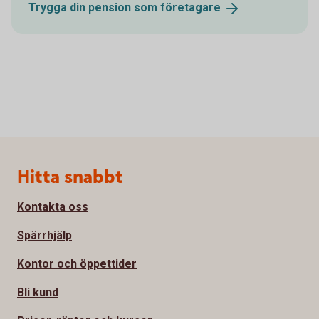
Trygga din pension som
företagare
Sidfot
Hitta snabbt
Kontakta oss
Spärrhjälp
Kontor och öppettider
Bli kund