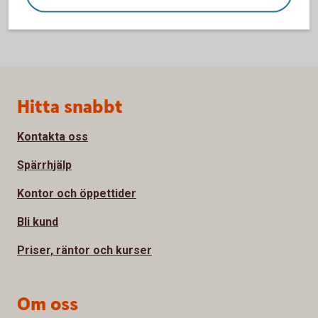
Sidfot
Hitta snabbt
Kontakta oss
Spärrhjälp
Kontor och öppettider
Bli kund
Priser, räntor och kurser
Om oss