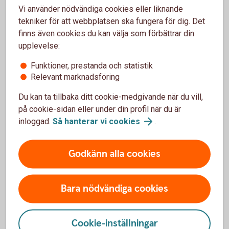
Privat – räntor, priser och
Vi använder nödvändiga cookies eller liknande
kurser
tekniker för att webbplatsen ska fungera för dig. Det
finns även cookies du kan välja som förbättrar din
Räntor, kurser och priser för flera av våra tjänster
upplevelse:
riktade till privatpersoner.
Funktioner, prestanda och statistik
Relevant marknadsföring
Räntor, priser och
kurser
Du kan ta tillbaka ditt cookie-medgivande när du vill,
på cookie-sidan eller under din profil när du är
inloggad.
Så hanterar vi
cookies
.
För att se detta innehåll behöver du först
godkänna cookies för Funktioner, prestanda
Godkänn alla cookies
och statistik.
Inställningar för cookies
Bara nödvändiga cookies
Cookie-inställningar