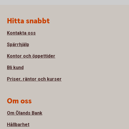
Sidfot
Hitta snabbt
Kontakta oss
Spärrhjälp
Kontor och öppettider
Bli kund
Priser, räntor och kurser
Om oss
Om Ölands Bank
Hållbarhet