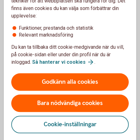
tekniker för att webbplatsen ska fungera för dig. Det
Om ditt företag tecknar Swedbank Pensionsplan till förmån
finns även cookies du kan välja som förbättrar din
för en anställd är premien avdragsgill med upp till 35
upplevelse:
procent av den anställdes lön, dock max tio prisbasbelopp.
Funktioner, prestanda och statistik
Skatteregler
Relevant marknadsföring
Du kan ta tillbaka ditt cookie-medgivande när du vill,
Se över basbelopp inför årsskiftet
på cookie-sidan eller under din profil när du är
inloggad.
Så hanterar vi
cookies
.
Inför årsskiftet kan det vara bra att se över kommande
förändringar i basbelopp för att se om du behöver göra
justeringar.
Godkänn alla cookies
Basbelopp
Bara nödvändiga cookies
Cookie-inställningar
Förköpsinformation och villkor