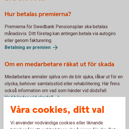
Hur betalas premierna?
Premierna för Swedbank Pensionsplan ska betalas
månadsvis. Ditt företag kan antingen betala via autogiro
eller genom fakturering.
Betalning av
premien
Om en medarbetare råkat ut för skada
Medarbetare anmäler själva om de blir sjuka, råkar ut för en
olycka, behöver samtalsstöd eller rehabilitering. Här finns
också information om vad som händer vid dödsfall.
Vad händer vid
skada?
Våra cookies, ditt val
Skatteregler för försäkringarna i
Swedbank pensionsplan
Vi använder nödvändiga cookies eller liknande