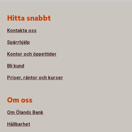
Sidfot
Hitta snabbt
Kontakta oss
Spärrhjälp
Kontor och öppettider
Bli kund
Priser, räntor och kurser
Om oss
Om Ölands Bank
Hållbarhet