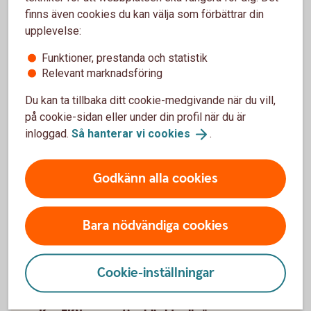
Var ute i god tid
finns även cookies du kan välja som förbättrar din
upplevelse:
När ni vill ansöka om någon av dessa garantier –
Funktioner, prestanda och statistik
tänk på att kontakta oss i god tid. Vi skickar in en
Relevant marknadsföring
ansökan till EKN med en beskrivning av exporten
eller exportanknytningen. Därefter bedömer EKN
Du kan ta tillbaka ditt cookie-medgivande när du vill,
risken i affären och ger en offert.
på cookie-sidan eller under din profil när du är
inloggad.
Så hanterar vi
cookies
.
Godkänn alla cookies
Frågor och svar om EKN
Bara nödvändiga cookies
Vem kan ansöka om en EKN-garanti?
Cookie-inställningar
Kan nystartade företag få stöd av EKN?