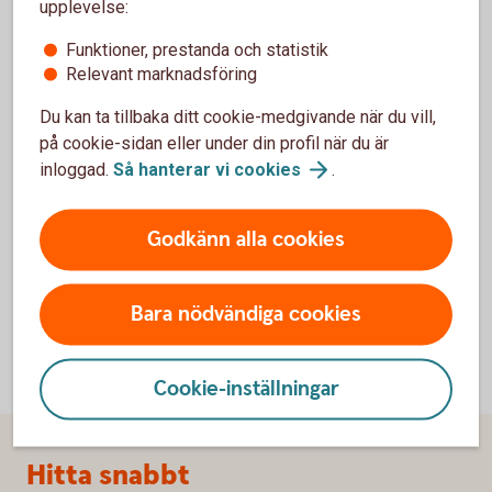
upplevelse:
Funktioner, prestanda och statistik
Kan ni utfärda en borgensgaranti till Nordafrika?
Relevant marknadsföring
Du kan ta tillbaka ditt cookie-medgivande när du vill,
Kan ni utfärda garantier lokalt i exempelvis
på cookie-sidan eller under din profil när du är
Indien?
inloggad.
Så hanterar vi
cookies
.
Vad är bäst att använda, Standbyremburs eller
Garanti?
Godkänn alla cookies
Bara nödvändiga cookies
Cookie-inställningar
Sidfot
Hitta snabbt