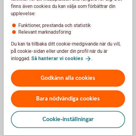
Om dina kunder inte betalar i tid
finns även cookies du kan välja som förbättrar din
upplevelse:
Inkasso
Funktioner, prestanda och statistik
Relevant marknadsföring
Tjänsten Inkasso innebär att banken agerar ombud
för ditt företag i inkassoärenden. På så sätt kan du
Du kan ta tillbaka ditt cookie-medgivande när du vill,
undvika kreditförluster utan att störa kundrelationen.
på cookie-sidan eller under din profil när du är
inloggad.
Så hanterar vi
cookies
.
Inkasso
Godkänn alla cookies
Bara nödvändiga cookies
Cookie-inställningar