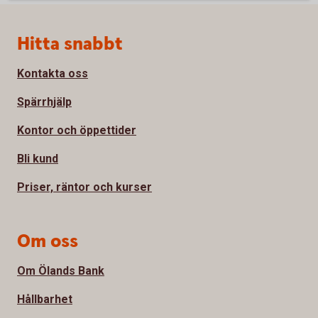
Sidfot
Hitta snabbt
Kontakta oss
Spärrhjälp
Kontor och öppettider
Bli kund
Priser, räntor och kurser
Om oss
Om Ölands Bank
Hållbarhet