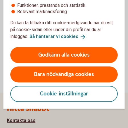
Funktioner, prestanda och statistik
Relevant marknadsföring
För att se detta innehåll behöver du först
godkänna cookies för Funktioner, prestanda
Du kan ta tillbaka ditt cookie-medgivande när du vill,
och statistik.
på cookie-sidan eller under din profil när du är
inloggad.
Så hanterar vi
cookies
.
Inställningar för cookies
Godkänn alla cookies
Bara nödvändiga cookies
Cookie-inställningar
Sidfot
Hitta snabbt
Kontakta oss