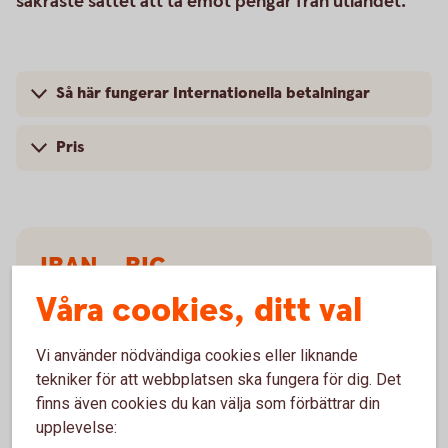
säkraste sättet att ta emot pengar från utlandet.
Så här fungerar Internationella betalningar
Pris
IBAN – BIC
Våra cookies, ditt val
Som företagare ska du alltid uppge IBAN och BIC på
de fakturor som skickas till mottagare inom EU/EES.
Vi använder nödvändiga cookies eller liknande
tekniker för att webbplatsen ska fungera för dig. Det
IBAN och BIC/Nationellt
ID
finns även cookies du kan välja som förbättrar din
upplevelse: