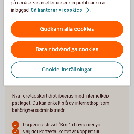
om det behöver aktiveras
på cookie-sidan eller under din profil när du är
Fyll i utgångsdatum och klicka på “Aktivera”
inloggad.
Så hanterar vi
cookies
.
Om du saknar internetbanksavtal eller ska aktivera
Godkänn alla cookies
ett ersättningskort, gör du det genom en första
transaktion i butik eller i någon av bankomats
automater.
Bara nödvändiga cookies
Logga in och aktivera
bankkort
Cookie-inställningar
Slå av eller på internetköp
Nya företagskort distribueras med internetköp
påslaget. Du kan enkelt slå av internetköp som
behörighetsadministratör.
Logga in och välj “Kort” i huvudmenyn
Välj det kortavtal kortet är kopplat till