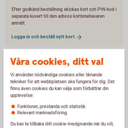
Efter godkänd beställning skickas kort och PIN-kod i
separata kuvert till den adress kortinnehavaren
anmält.
Logga in och beställ nytt
kort
Våra cookies, ditt val
Aktivera kort
Vi använder nödvändiga cookies eller liknande
tekniker för att webbplatsen ska fungera för dig. Det
finns även cookies du kan välja som förbättrar din
Du som har internetbank aktiverar nya kort i
upplevelse:
internetbanken eller appen.
Funktioner, prestanda och statistik
Logga in och välj “Kort” i huvudmenyn
Relevant marknadsföring
Välj det kortavtal kortet är kopplat till
Klicka på det kort det gäller. Det står intill kortet
Du kan ta tillbaka ditt cookie-medgivande när du vill,