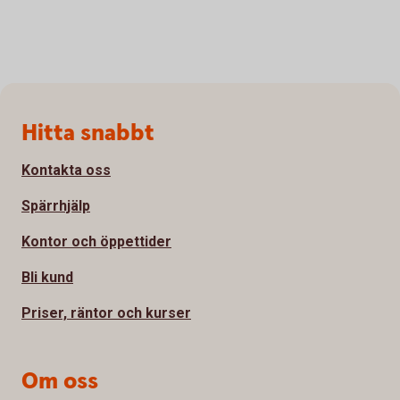
Sidfot
Hitta snabbt
Kontakta oss
Spärrhjälp
Kontor och öppettider
Bli kund
Priser, räntor och kurser
Om oss