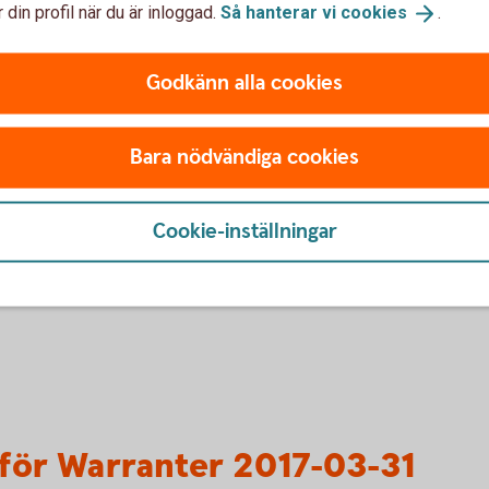
ör Warranter 2017-11-14
 din profil när du är inloggad.
Så hanterar vi
cookies
.
Godkänn alla cookies
Bara nödvändiga cookies
ör Bevis 2017-03-31
Cookie-inställningar
för Warranter 2017-03-31