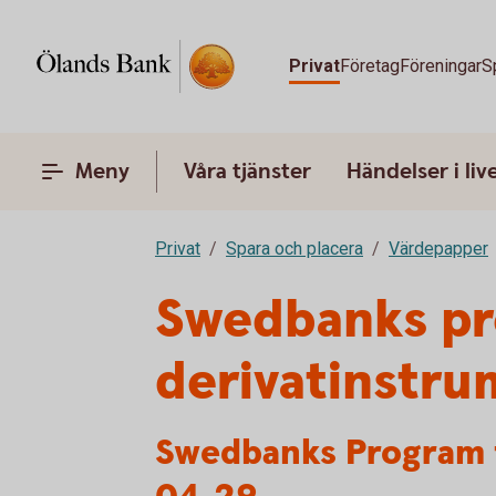
Privat
Företag
Föreningar
S
Meny
Våra tjänster
Händelser i liv
Privat
Spara och placera
Värdepapper
Swedbanks pro
derivatinstr
Swedbanks Program f