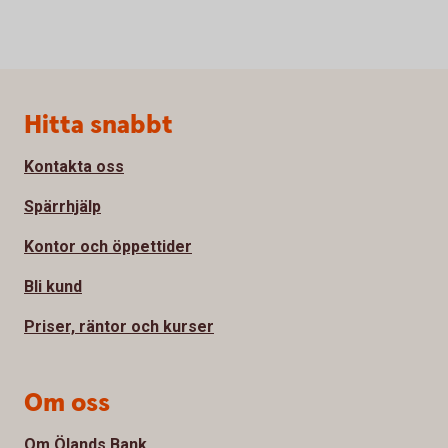
Sidfot
Hitta snabbt
Kontakta oss
Spärrhjälp
Kontor och öppettider
Bli kund
Priser, räntor och kurser
Om oss
Om Ölands Bank