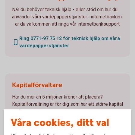
När du behöver teknisk hjälp - eller stöd om hur du
använder våra värdepapperstjänster i internetbanken
- är du välkommen att ringa vår internetbanksupport.
Ring 0771-97 75 12 för teknisk hjälp om våra
värdepapperstjänster
Kapitalförvaltare
Har du mer än 5 miljoner kronor att placera?
Kapitalförvaltning är för dig som har ett större kapital
att förvalta. Du bestämmer själv hur delaktig du vill
vara.
Våra cookies, ditt val
Kapitalförvaltning - rådgivande
handel