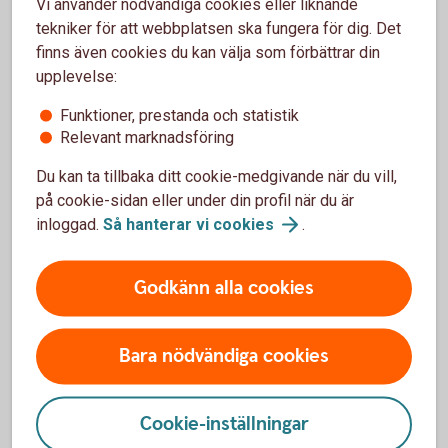
Vi använder nödvändiga cookies eller liknande
tekniker för att webbplatsen ska fungera för dig. Det
finns även cookies du kan välja som förbättrar din
upplevelse:
Funktioner, prestanda och statistik
Våra värdepapperstjänster
Relevant marknadsföring
Du kan ta tillbaka ditt cookie-medgivande när du vill,
på cookie-sidan eller under din profil när du är
inloggad.
Så hanterar vi
cookies
.
Våra värdepappers-
tjänster
Godkänn alla cookies
Bara nödvändiga cookies
Vi har värdepapperstjänster för olika behov.
Cookie-inställningar
Vilken passar dig?