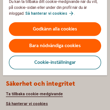
Du kan ta tillbaka ditt cookie-medgivande när du vill,
på cookie-sidan eller under din profil när du är
inloggad.
Så hanterar vi
cookies
.
Om oss
Om Ölands Bank
Godkänn alla cookies
Hållbarhet
Bara nödvändiga cookies
Samhällsengagemang
Jobba hos oss
Cookie-inställningar
Pressrum
Säkerhet och integritet
Ta tillbaka cookie-medgivande
Så hanterar vi cookies