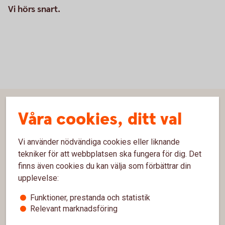
Vi hörs snart.
Sidfot
Våra cookies, ditt val
Hitta snabbt
Kontakta oss
Vi använder nödvändiga cookies eller liknande
tekniker för att webbplatsen ska fungera för dig. Det
Spärrhjälp
finns även cookies du kan välja som förbättrar din
upplevelse:
Kontor och öppettider
Funktioner, prestanda och statistik
Bli kund
Relevant marknadsföring
Priser, räntor och kurser