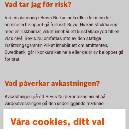
Vad tar jag för risk?
Vid en placering i Bevis Nu kan hela eller delar av det
nominella beloppet gå förlorat. Bevis Nu kan struktureras
med en riskbarriär, vilket innebär ett kursfallsskydd till en
viss nivå. Bevis Nu omfattas inte av den statliga
insättningsgarantin vilket innebär att om emittenten,
Swedbank, går i konkurs kan hela eller delar av beloppet gå
förlorat.
Vad påverkar avkastningen?
Avkastningen på ett Bevis Nu beror bland annat på
värdeutvecklingen på den underliggande marknad
avkastningen är kopplad till, deltagandegraden, om
produkten har ett tak och/eller en riskbarriär och en
Våra cookies, ditt val
eventuell kupongs storlek.