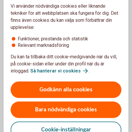
Vi använder nödvändiga cookies eller liknande
tekniker för att webbplatsen ska fungera för dig. Det
finns även cookies du kan välja som förbättrar din
För- och nackdelar med Bevis Nu
upplevelse:
Funktioner, prestanda och statistik
Fördelar
Relevant marknadsföring
Placeraren har exempelvis möjlighet till avkastning även
Du kan ta tillbaka ditt cookie-medgivande när du vill,
vid en sidledes och ibland nedåtgående marknad
på cookie-sidan eller under din profil när du är
Möjlighet att erhålla bättre riskspridning än vid en
inloggad.
Så hanterar vi
cookies
.
enskild aktieinvestering
Placeraren har ofta ett kursfallsskydd till en viss nivå,
riskbarriären
Godkänn alla cookies
Nackdelar
Bara nödvändiga cookies
Delar av eller hela det nominella beloppet kan gå
förlorat
Ett Bevis Nu kan komma att uppvisa stora prisrörelser
Cookie-inställningar