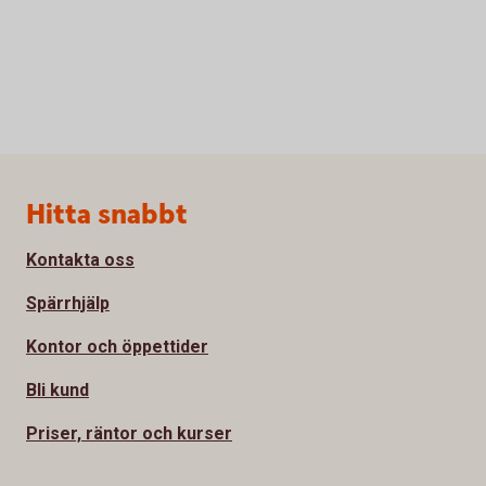
Sidfot
Hitta snabbt
Kontakta oss
Spärrhjälp
Kontor och öppettider
Bli kund
Priser, räntor och kurser