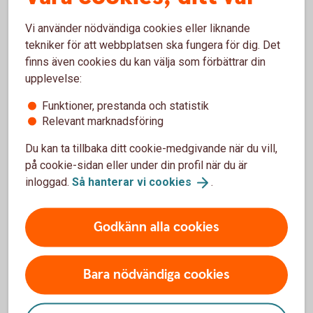
För att månadsspara i fonder behöver du ett konto
att spara på. De flesta väljer att spara på ett
Vi använder nödvändiga cookies eller liknande
Investeringssparkonto,
ISK
. Du betalar en
tekniker för att webbplatsen ska fungera för dig. Det
finns även cookies du kan välja som förbättrar din
låg årlig skatt istället för att betala skatt när
upplevelse:
fonderna säljs.
Välj en fond som passar dig
Funktioner, prestanda och statistik
Relevant marknadsföring
Du kan spara i räntefonder, aktiefonder eller en
blandning. I räntefonder går värdet varken upp eller
Du kan ta tillbaka ditt cookie-medgivande när du vill,
ner särskilt mycket- risken är lägre. I aktiefonder
på cookie-sidan eller under din profil när du är
kan värdet pendla ganska mycket, upp eller ner -
inloggad.
Så hanterar vi
cookies
.
risken är högre. Låter det svårt? Vi kan ge förslag
på fonder att spara i.
Godkänn alla cookies
Logga in och gör ditt
fondval
Klart!
Bara nödvändiga cookies
Mer än så behöver du inte göra. Om du vill kan du
när som helst ändra ditt månadssparande - öka
eller minska summan du sparar eller avsluta