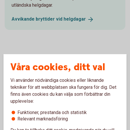
utländska helgdagar.
Avvikande bryttider vid
helgdagar
När du köper och säljer fonder i
Våra cookies, ditt val
försäkring
Swedbank Roburs fonder
Vi använder nödvändiga cookies eller liknande
tekniker för att webbplatsen ska fungera för dig. Det
finns även cookies du kan välja som förbättrar din
Inbetalning
upplevelse:
Funktioner, prestanda och statistik
Fondbyte
Relevant marknadsföring
Du kan ta tillbaka ditt cookie-medgivande när du vill,