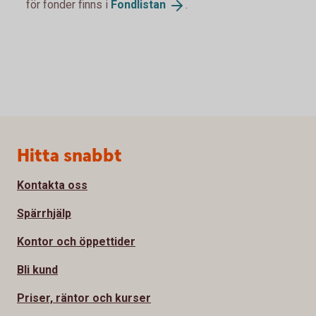
för fonder finns i
Fondlistan
.
Sidfot
Hitta snabbt
Kontakta oss
Spärrhjälp
Kontor och öppettider
Bli kund
Priser, räntor och kurser