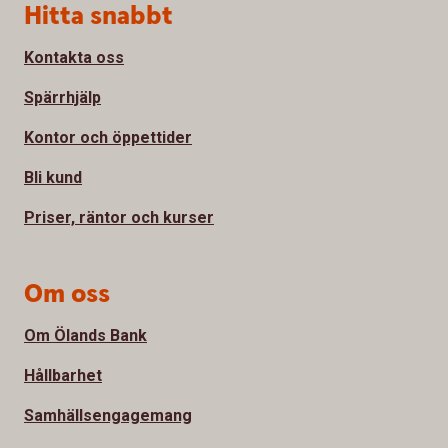
Sidfot
Hitta snabbt
Kontakta oss
Spärrhjälp
Kontor och öppettider
Bli kund
Priser, räntor och kurser
Om oss
Om Ölands Bank
Hållbarhet
Samhällsengagemang