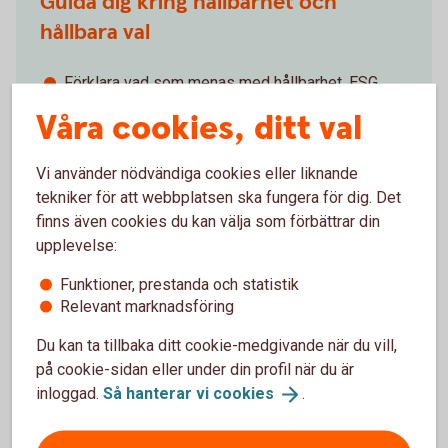
Guida dig kring hållbarhet och
hållbara val
Förklara vad som menas med hållbarhet, ESG
Beskriva hur en finansiell produkt kan vara hållbar
Våra cookies, ditt val
Berätta vilka hållbara val du kan göra
Vi använder nödvändiga cookies eller liknande
tekniker för att webbplatsen ska fungera för dig. Det
finns även cookies du kan välja som förbättrar din
upplevelse:
Ta in önskemål om hållbarhet och
guida kring våra produkter
Funktioner, prestanda och statistik
Relevant marknadsföring
Fråga vad du har för önskemål och krav på
Du kan ta tillbaka ditt cookie-medgivande när du vill,
hållbarhet i ditt sparande
på cookie-sidan eller under din profil när du är
Förklara hur de produkter vi erbjuder motsvarar
inloggad.
Så hanterar vi
cookies
.
dina krav
Dokumentera dina hållbarhetspreferenser och hur
vår rekommendation möter dina önskemål