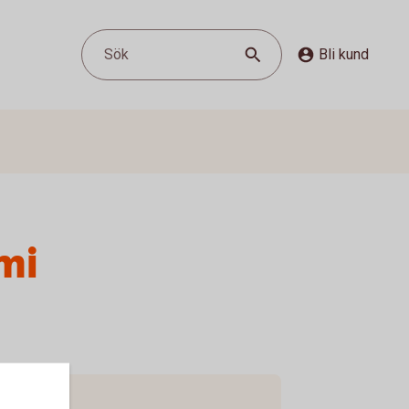
Sök
Bli kund
mi