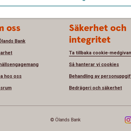
 oss
Säkerhet och
integritet
lands Bank
barhet
Ta tillbaka cookie-medgiva
hällsengagemang
Så hanterar vi cookies
a hos oss
Behandling av personuppgif
ssrum
Bedrägeri och säkerhet
© Ölands Bank