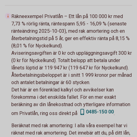
Räkneexempel Privatlån – Ett lån på 100 000 kr med
7,73 % rörlig ränta, räntespann 5,95 - 16,09 % (senaste
ränteändring 2025-10-03), med rak amortering och en
återbetalningstid på 5 år, ger en effektiv ränta på 8,15 %
(8,01 % för Nyckelkund).
Aviseringsavgiften är 0 kr och uppläggningsavgift 300 kr
(0 kr för Nyckelkund). Totalt belopp att betala under
lånets löptid är 119 947 kr (119 647 kr för Nyckelkund).
Återbetalningsbeloppet är i snitt 1 999 kronor per månad
och antalet betalningar är 60 stycken.
Det här är en förenklad kalkyl och avvikelser kan
förekomma i det enskilda fallet. För en mer exakt
beräkning av din lånekostnad och ytterligare information
0485-150 00
om Privatlån, ring oss direkt på
.
Beräknat med rak amortering:
I alla våra exempel har vi
räknat med rak amortering. Det innebär att du, på ditt lån,