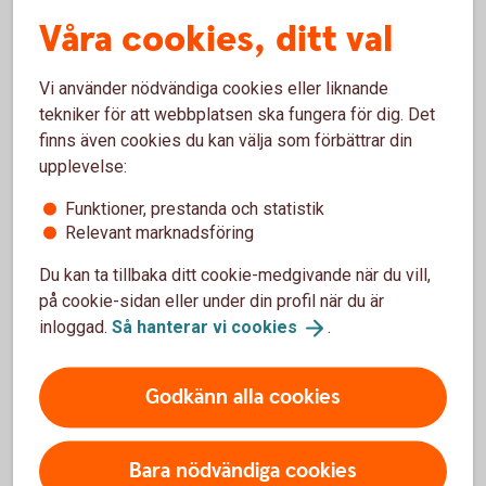
Räntan är rörlig och mellan 5,95 - 16,09 % (senaste
Våra cookies, ditt val
ränteändring 2025-10-03) och sätts individuellt efter dina
ekonomiska förutsättningar.
Vi använder nödvändiga cookies eller liknande
När får jag mina pengar?
tekniker för att webbplatsen ska fungera för dig. Det
finns även cookies du kan välja som förbättrar din
Om du har ansökt online och din ansökan har blivit godkänd,
upplevelse:
kommer pengarna att sättas in direkt på ditt konto under
Funktioner, prestanda och statistik
vardagar före kl. 18:00.
Relevant marknadsföring
Kan jag höja mitt befintliga lån?
Du kan ta tillbaka ditt cookie-medgivande när du vill,
på cookie-sidan eller under din profil när du är
Du kan göra detta genom att ansöka om ett nytt lån och
inloggad.
Så hanterar vi
cookies
.
välja att betala av dina befintliga lån och krediter.
Godkänn alla cookies
Höja bolån? Ring 0771-22 11 22
Hitta ditt
bankkontor
Bara nödvändiga cookies