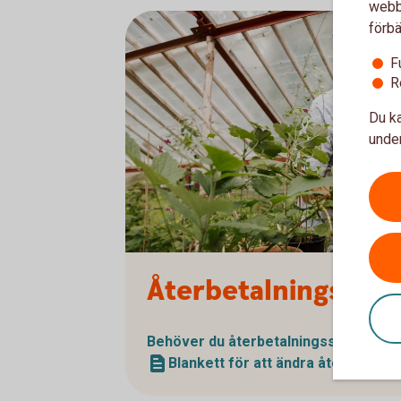
webbp
förbä
F
R
Du ka
under
Senior and child working in the greenhouse
Återbetalningssky
Behöver du återbetalningsskydd?
Blankett för att ändra återbetalni