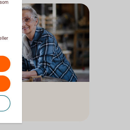
a som
eller
ng (pdf)