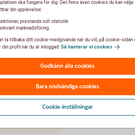
latsen ska fungera för dig. Det finns även cookies du kan välj
ttrar din upplevelse:
unktioner, prestanda och statistik
elevant marknadsföring
n ta tillbaka ditt cookie-medgivande när du vill, på cookie-sidan 
 din profil när du är inloggad.
Så hanterar vi cookies
.
Godkänn alla cookies
Bara nödvändiga cookies
1338652109
dd
Ansök
Cookie-inställningar
Blankett för utbetalni
ngsskydd (pdf)