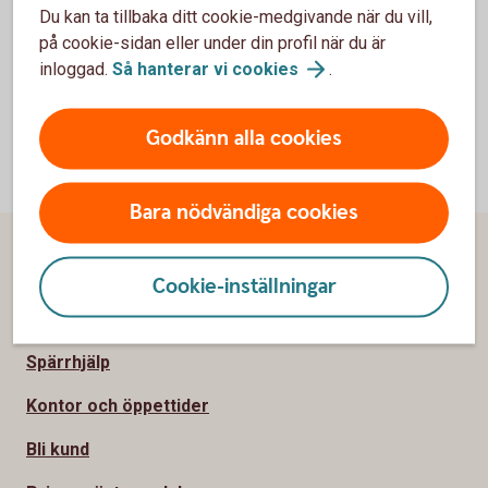
Blankett för utbetalning (pdf)
Du kan ta tillbaka ditt cookie-medgivande när du vill,
på cookie-sidan eller under din profil när du är
inloggad.
Så hanterar vi
cookies
.
Godkänn alla cookies
Bara nödvändiga cookies
Sidfot
Hitta snabbt
Cookie-inställningar
Kontakta oss
Spärrhjälp
Kontor och öppettider
Bli kund