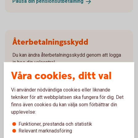
Pausa din
pensionsutbetalning
Återbetalningsskydd
Du kan ändra återbetalningsskydd genom att logga
in hos din valcentral.
Våra cookies, ditt val
Behöver du
återbetalningsskydd?
Blankett återbetalningsskydd
Vi använder nödvändiga cookies eller liknande
tekniker för att webbplatsen ska fungera för dig. Det
finns även cookies du kan välja som förbättrar din
upplevelse:
Ansök
Funktioner, prestanda och statistik
Relevant marknadsföring