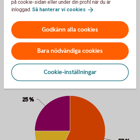
på cookie-sidan eller under din profil när du är
påverkar de hur mycket du får som pensionär – och genom
inloggad.
Så hanterar vi
cookies
.
att spara själv kan du påverka en hel del.
Allmän pension
– från staten
Godkänn alla cookies
Tjänstepension
–
från jobbet
Eget sparande –
den del du kan påverka
Förstå pensionens
delar
Bara nödvändiga cookies
Cookie-inställningar
Chart
Pie chart with 3 slices.
25 %
25 %