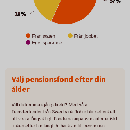
57 %
57 %
18 %
18 %
Från staten
Från jobbet
Eget sparande
End of interactive chart.
Välj pensionsfond efter din
ålder
Vill du komma igång direkt? Med våra
Transferfonder från Swedbank Robur blir det enkelt
att spara långsiktigt. Fonderna anpassar automatiskt
risken efter hur långt du har kvar till pensionen.