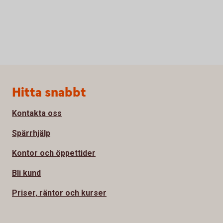
Sidfot
Hitta snabbt
Kontakta oss
Spärrhjälp
Kontor och öppettider
Bli kund
Priser, räntor och kurser