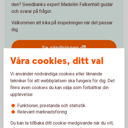
den? Swedbanks expert Madelén Falkenhäll guidar
och svarar på frågor.
Välkommen att kika på inspelningen när det passar
dig.
Se
sändningen
Våra cookies, ditt val
Vi använder nödvändiga cookies eller liknande
tekniker för att webbplatsen ska fungera för dig. Det
Så funkar pensionssystemet –
finns även cookies du kan välja som förbättrar din
pensionens 3 delar
upplevelse:
Funktioner, prestanda och statistik
Relevant marknadsföring
Din pension kommer vanligtvis från tre håll:
från staten,
Du kan ta tillbaka ditt cookie-medgivande när du vill,
från jobbet
och från ditt
eget sparande
. Tillsammans